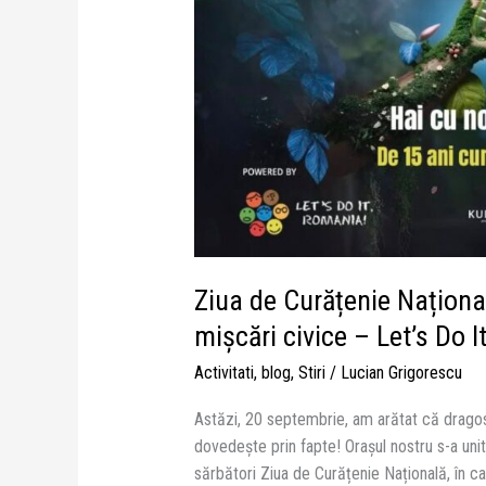
Ziua de Curățenie Naționa
mișcări civice – Let’s Do 
Activitati
,
blog
,
Stiri
/
Lucian Grigorescu
Astăzi, 20 septembrie, am arătat că dragos
dovedește prin fapte! Orașul nostru s-a unit
sărbători Ziua de Curățenie Națională, în ca