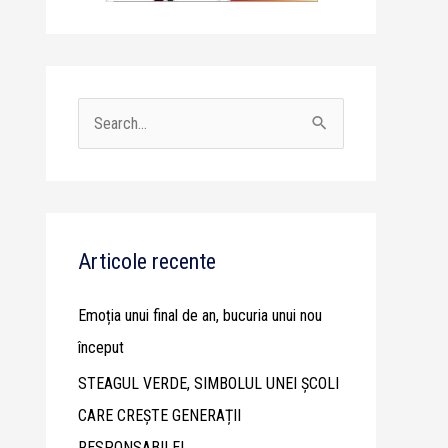
S
e
a
r
c
Articole recente
h
Emoția unui final de an, bucuria unui nou
f
început
o
STEAGUL VERDE, SIMBOLUL UNEI ȘCOLI
r
CARE CREȘTE GENERAȚII
:
RESPONSABILE!