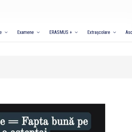
e
Examene
ERASMUS +
Extrașcolare
Aso