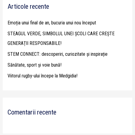
Articole recente
c
h
Emoția unui final de an, bucuria unui nou început
f
STEAGUL VERDE, SIMBOLUL UNEI ȘCOLI CARE CREȘTE
o
GENERAȚII RESPONSABILE!
r
STEM CONNECT: descoperiri, curiozitate și inspirație
:
Sănătate, sport și voie bună!
Viitorul rugby-ului începe la Medgidia!
Comentarii recente