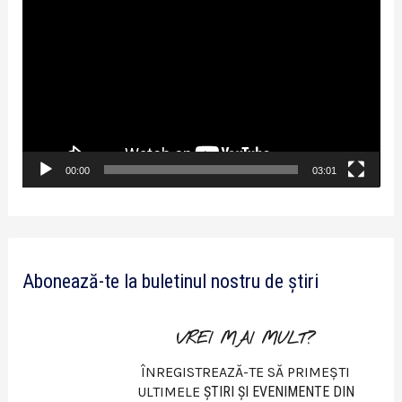
l
a
y
e
r
v
00:00
03:01
i
d
e
Abonează-te la buletinul nostru de știri
o
VREI MAI MULT?
ÎNREGISTREAZĂ-TE SĂ PRIMEȘTI
ULTIMELE
ŞTIRI ŞI EVENIMENTE DIN