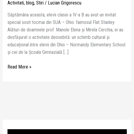
Activitati
,
blog
,
Stiri
/
Lucian Grigorescu
Săptămâna aceasta, elevii clasei a IV-a B au avut un invitat
special sosit tocmai din SUA – Ohio: faimosul Flat Stanley.
Alături de doamnele prof. Manole Elena și Mirela Cerchia, ei au
desfășurat o activitate deosebită: un schimb cultural și
educațional între elevii din Ohio – Normandy Elementary School
și cei de la Școala Gimnazială […]
Read More »
P