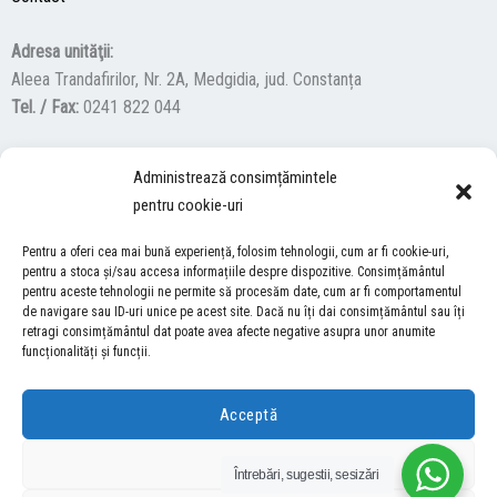
Adresa unităţii:
Aleea Trandafirilor, Nr. 2A, Medgidia, jud. Constanța
Tel. / Fax:
0241 822 044
Administrează consimțămintele
F
Y
I
pentru cookie-uri
a
o
n
c
u
s
Pentru a oferi cea mai bună experiență, folosim tehnologii, cum ar fi cookie-uri,
ACCES NEVĂZĂTORI
e
t
t
pentru a stoca și/sau accesa informațiile despre dispozitive. Consimțământul
b
u
a
pentru aceste tehnologii ne permite să procesăm date, cum ar fi comportamentul
Descărcați programul NonVisual Desktop Acces, care oferă
de navigare sau ID-uri unice pe acest site. Dacă nu îți dai consimțământul sau îți
o
b
g
retragi consimțământul dat poate avea afecte negative asupra unor anumite
persoanelor cu dizabilități vizuale posibilitatea de a consulta site-ul
o
e
r
funcționalități și funcții.
nostru.
DESCARCĂ AICI
k
a
m
Acceptă
COPYRIGHT © 2026 ŞCOALA GIMNAZIALĂ “LUCIAN GRIGORESCU” MEDGIDIA
Refuză
Întrebări, sugestii, sesizări