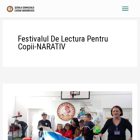
Skip
Main
to
content
Menu
Festivalul De Lectura Pentru
Copii-NARATIV
Festivalul
de
lectura
pentru
copii-
NARATIV