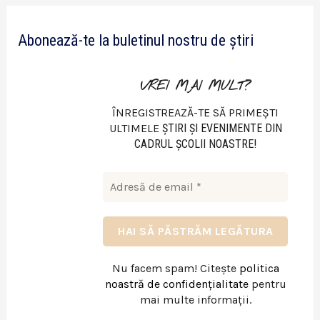
e
Abonează-te la buletinul nostru de știri
o
VREI MAI MULT?
ÎNREGISTREAZĂ-TE SĂ PRIMEȘTI
ULTIMELE
ŞTIRI ŞI EVENIMENTE DIN
CADRUL ŞCOLII NOASTRE!
Nu facem spam! Citește
politica
noastră de confidențialitate
pentru
mai multe informații.