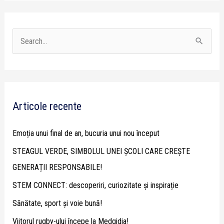
S
e
a
r
Articole recente
c
h
Emoția unui final de an, bucuria unui nou început
f
STEAGUL VERDE, SIMBOLUL UNEI ȘCOLI CARE CREȘTE
o
GENERAȚII RESPONSABILE!
r
STEM CONNECT: descoperiri, curiozitate și inspirație
:
Sănătate, sport și voie bună!
Viitorul rugby-ului începe la Medgidia!