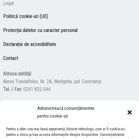
Legal
Politică cookie-uri (UE)
Protecția datelor cu caracter personal
Declarație de accesibilitate
Contact
Adresa unităţii:
Aleea Trandafirilor, Nr. 2A, Medgidia, jud. Constanța
Tel. / Fax:
0241 822 044
Administrează consimțămintele
F
Y
I
pentru cookie-uri
a
o
n
c
u
s
Pentru a oferi cea mai bună experiență, folosim tehnologii, cum ar fi cookie-uri,
ACCES NEVĂZĂTORI
e
t
t
pentru a stoca și/sau accesa informațiile despre dispozitive. Consimțământul