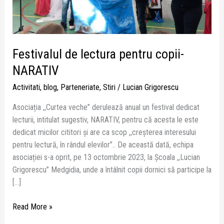
Festivalul de lectura pentru copii-
NARATIV
Activitati
,
blog
,
Parteneriate
,
Stiri
/
Lucian Grigorescu
Asociația ,,Curtea veche” derulează anual un festival dedicat
lecturii, intitulat sugestiv, NARATIV, pentru că acesta le este
dedicat micilor cititori și are ca scop ,,creșterea interesului
pentru lectură, în rândul elevilor”.. De această dată, echipa
asociației s-a oprit, pe 13 octombrie 2023, la Școala ,,Lucian
Grigorescu” Medgidia, unde a întâlnit copii dornici să participe la
[…]
Read More »