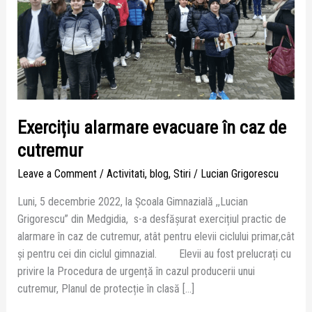
cutremur
Exercițiu alarmare evacuare în caz de
cutremur
Leave a Comment
/
Activitati
,
blog
,
Stiri
/
Lucian Grigorescu
Luni, 5 decembrie 2022, la Școala Gimnazială ,,Lucian
Grigorescu” din Medgidia, s-a desfășurat exercițiul practic de
alarmare în caz de cutremur, atât pentru elevii ciclului primar,cât
și pentru cei din ciclul gimnazial. Elevii au fost prelucrați cu
privire la Procedura de urgență în cazul producerii unui
cutremur, Planul de protecție în clasă […]