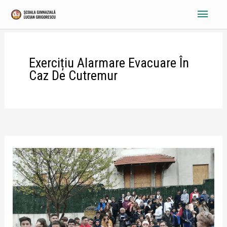
Skip
Main
to
content
Menu
Exercițiu Alarmare Evacuare În
Caz De Cutremur
Exercițiu
alarmare
evacuare
în
caz
de