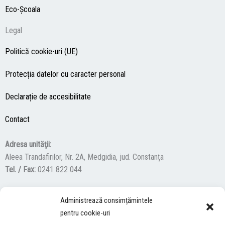
Eco-Şcoala
Legal
Politică cookie-uri (UE)
Protecția datelor cu caracter personal
Declarație de accesibilitate
Contact
Adresa unităţii:
Aleea Trandafirilor, Nr. 2A, Medgidia, jud. Constanța
Tel. / Fax:
0241 822 044
Administrează consimțămintele
F
Y
I
pentru cookie-uri
a
o
n