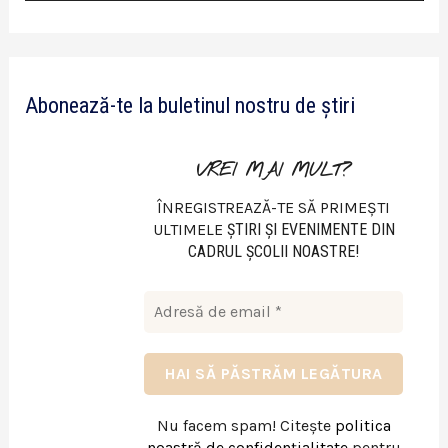
i
d
e
Abonează-te la buletinul nostru de știri
o
VREI MAI MULT?
ÎNREGISTREAZĂ-TE SĂ PRIMEȘTI
ULTIMELE
ŞTIRI ŞI EVENIMENTE DIN
CADRUL ŞCOLII NOASTRE!
Nu facem spam! Citește
politica
noastră de confidențialitate
pentru