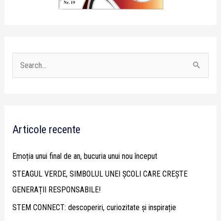
S
e
a
r
Articole recente
c
h
Emoția unui final de an, bucuria unui nou început
f
STEAGUL VERDE, SIMBOLUL UNEI ȘCOLI CARE CREȘTE
o
GENERAȚII RESPONSABILE!
r
STEM CONNECT: descoperiri, curiozitate și inspirație
: