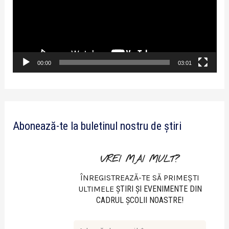
y
e
r
v
00:00
03:01
i
d
e
Abonează-te la buletinul nostru de știri
o
VREI MAI MULT?
ÎNREGISTREAZĂ-TE SĂ PRIMEȘTI
ULTIMELE
ŞTIRI ŞI EVENIMENTE DIN
CADRUL ŞCOLII NOASTRE!