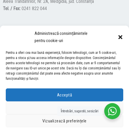
Aleea Trandafirilor, Nr. 2A, Medgidia, jud. Constanța
Tel. / Fax:
0241 822 044
F
Y
I
Administrează consimțămintele
a
o
n
pentru cookie-uri
c
u
s
ACCES NEVĂZĂTORI
e
t
t
Pentru a oferi cea mai bună experiență, folosim tehnologii, cum ar fi cookie-uri,
b
u
a
pentru a stoca și/sau accesa informațiile despre dispozitive. Consimțământul
Descărcați programul NonVisual Desktop Acces, care oferă
pentru aceste tehnologii ne permite să procesăm date, cum ar fi comportamentul
o
b
g
persoanelor cu dizabilități vizuale posibilitatea de a consulta site-ul
de navigare sau ID-uri unice pe acest site. Dacă nu îți dai consimțământul sau îți
o
e
r
retragi consimțământul dat poate avea afecte negative asupra unor anumite
nostru.
DESCARCĂ AICI
k
a
funcționalități și funcții.
m
Acceptă
COPYRIGHT © 2026 ŞCOALA GIMNAZIALĂ “LUCIAN GRIGORESCU” MEDGIDIA
Refuză
Întrebări, sugestii, sesizări
DEZVOLTAT DE SURFVERSE
Vizualizează preferințele