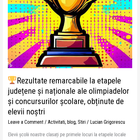
naționale
ale
olimpiadelor
și
concursurilor
școlare,
obținute
de
elevii
noștri
Rezultate remarcabile la etapele
județene și naționale ale olimpiadelor
și concursurilor școlare, obținute de
elevii noștri
Leave a Comment
/
Activitati
,
blog
,
Stiri
/
Lucian Grigorescu
Elevii școlii noastre clasați pe primele locuri la etapele locale