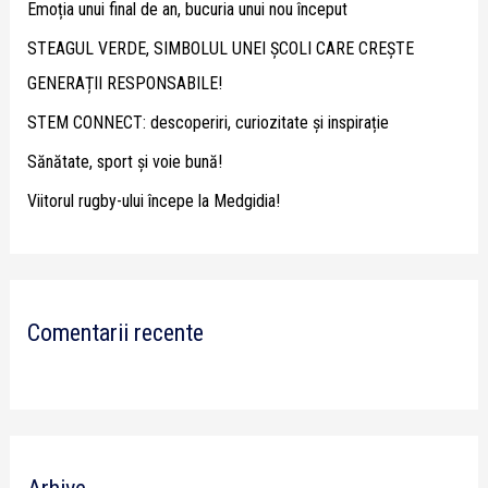
Emoția unui final de an, bucuria unui nou început
f
STEAGUL VERDE, SIMBOLUL UNEI ȘCOLI CARE CREȘTE
o
GENERAȚII RESPONSABILE!
r
STEM CONNECT: descoperiri, curiozitate și inspirație
:
Sănătate, sport și voie bună!
Viitorul rugby-ului începe la Medgidia!
Comentarii recente