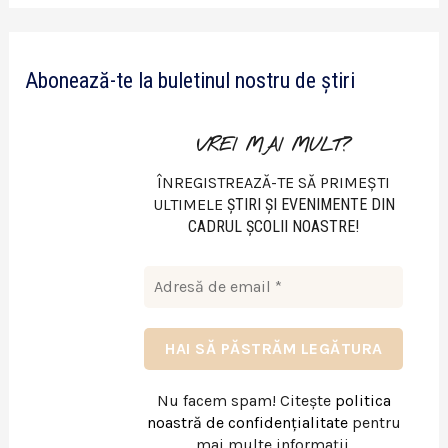
d
e
Abonează-te la buletinul nostru de știri
o
VREI MAI MULT?
ÎNREGISTREAZĂ-TE SĂ PRIMEȘTI
ULTIMELE
ŞTIRI ŞI EVENIMENTE DIN
CADRUL ŞCOLII NOASTRE!
Nu facem spam! Citește
politica
noastră de confidențialitate
pentru
mai multe informații.