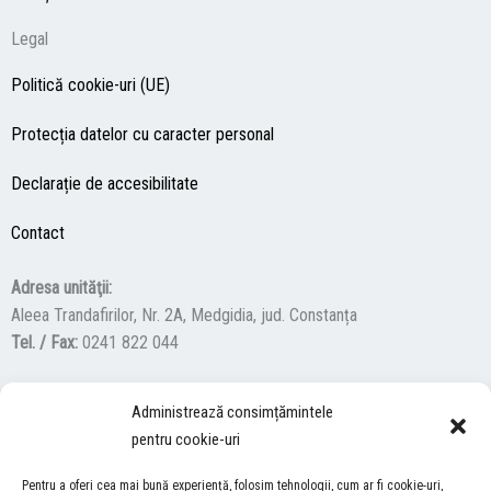
Legal
Politică cookie-uri (UE)
Protecția datelor cu caracter personal
Declarație de accesibilitate
Contact
Adresa unităţii:
Aleea Trandafirilor, Nr. 2A, Medgidia, jud. Constanța
Tel. / Fax:
0241 822 044
Administrează consimțămintele
F
Y
I
pentru cookie-uri
a
o
n
c
u
s
Pentru a oferi cea mai bună experiență, folosim tehnologii, cum ar fi cookie-uri,