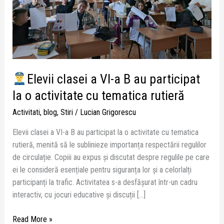
au
participat
la
o
activitate
cu
Elevii clasei a VI-a B au participat
tematica
rutieră
la o activitate cu tematica rutieră
Activitati
,
blog
,
Stiri
/
Lucian Grigorescu
Elevii clasei a VI-a B au participat la o activitate cu tematica
rutieră, menită să le sublinieze importanța respectării regulilor
de circulație. Copiii au expus și discutat despre regulile pe care
ei le consideră esențiale pentru siguranța lor și a celorlalți
participanți la trafic. Activitatea s-a desfășurat într-un cadru
interactiv, cu jocuri educative și discuții […]
Read More »