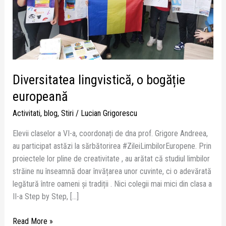
Diversitatea lingvistică, o bogăție
europeană
Activitati
,
blog
,
Stiri
/
Lucian Grigorescu
Elevii claselor a VI-a, coordonați de dna prof. Grigore Andreea,
au participat astăzi la sărbătorirea #ZileiLimbilorEuropene. Prin
proiectele lor pline de creativitate , au arătat că studiul limbilor
străine nu înseamnă doar învățarea unor cuvinte, ci o adevărată
legătură între oameni și tradiții . Nici colegii mai mici din clasa a
II-a Step by Step, […]
Read More »