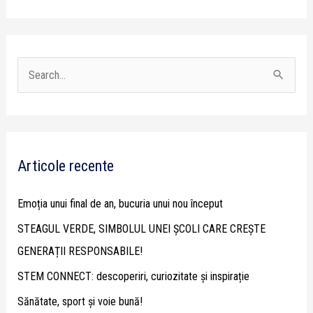
S
e
a
r
Articole recente
c
h
Emoția unui final de an, bucuria unui nou început
f
STEAGUL VERDE, SIMBOLUL UNEI ȘCOLI CARE CREȘTE
o
GENERAȚII RESPONSABILE!
r
STEM CONNECT: descoperiri, curiozitate și inspirație
:
Sănătate, sport și voie bună!