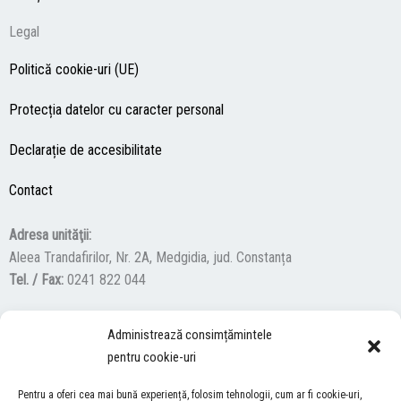
Legal
Politică cookie-uri (UE)
Protecția datelor cu caracter personal
Declarație de accesibilitate
Contact
Adresa unităţii:
Aleea Trandafirilor, Nr. 2A, Medgidia, jud. Constanța
Tel. / Fax:
0241 822 044
Administrează consimțămintele
F
Y
I
pentru cookie-uri
a
o
n
c
u
s
Pentru a oferi cea mai bună experiență, folosim tehnologii, cum ar fi cookie-uri,