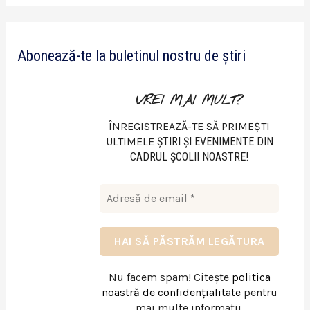
d
e
Abonează-te la buletinul nostru de știri
o
VREI MAI MULT?
ÎNREGISTREAZĂ-TE SĂ PRIMEȘTI
ULTIMELE
ŞTIRI ŞI EVENIMENTE DIN
CADRUL ŞCOLII NOASTRE!
Nu facem spam! Citește
politica
noastră de confidențialitate
pentru
mai multe informații.