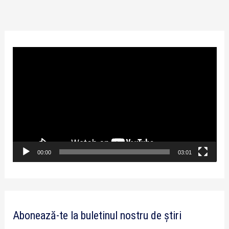
P
l
a
y
e
r
v
00:00
03:01
i
d
e
Abonează-te la buletinul nostru de știri
o