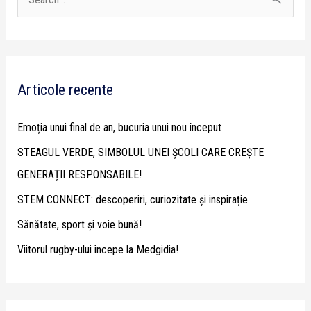
S
e
a
r
Articole recente
c
h
Emoția unui final de an, bucuria unui nou început
f
STEAGUL VERDE, SIMBOLUL UNEI ȘCOLI CARE CREȘTE
o
GENERAȚII RESPONSABILE!
r
STEM CONNECT: descoperiri, curiozitate și inspirație
:
Sănătate, sport și voie bună!
Viitorul rugby-ului începe la Medgidia!