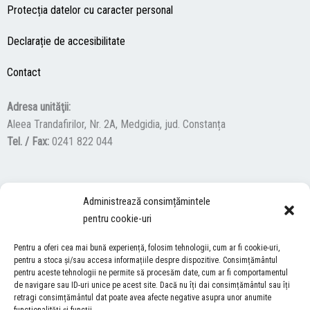
Protecția datelor cu caracter personal
Declarație de accesibilitate
Contact
Adresa unităţii:
Aleea Trandafirilor, Nr. 2A, Medgidia, jud. Constanța
Tel. / Fax:
0241 822 044
F
Y
I
Administrează consimțămintele
a
o
n
pentru cookie-uri
c
u
s
ACCES NEVĂZĂTORI
e
t
t
Pentru a oferi cea mai bună experiență, folosim tehnologii, cum ar fi cookie-uri,
b
u
a
pentru a stoca și/sau accesa informațiile despre dispozitive. Consimțământul
Descărcați programul NonVisual Desktop Acces, care oferă
o
b
g
pentru aceste tehnologii ne permite să procesăm date, cum ar fi comportamentul
persoanelor cu dizabilități vizuale posibilitatea de a consulta site-ul
de navigare sau ID-uri unice pe acest site. Dacă nu îți dai consimțământul sau îți
o
e
r
retragi consimțământul dat poate avea afecte negative asupra unor anumite
nostru.
DESCARCĂ AICI