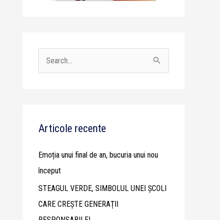
S
e
a
r
c
Articole recente
h
Emoția unui final de an, bucuria unui nou
f
început
o
STEAGUL VERDE, SIMBOLUL UNEI ȘCOLI
r
CARE CREȘTE GENERAȚII
:
RESPONSABILE!