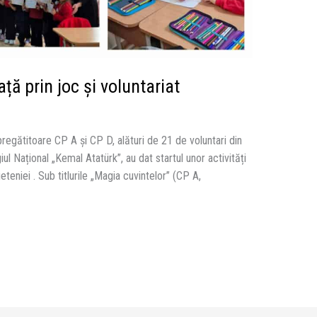
ață prin joc și voluntariat
pregătitoare CP A și CP D, alături de 21 de voluntari din
iul Național „Kemal Atatürk”, au dat startul unor activități
eteniei . Sub titlurile „Magia cuvintelor” (CP A,