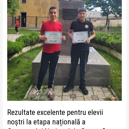
națională
a
Concursului
Național
de
Geografie
„Terra”
Rezultate excelente pentru elevii
noștri la etapa națională a