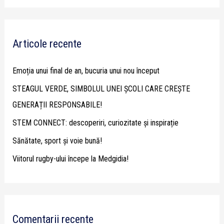
a
r
Articole recente
c
h
Emoția unui final de an, bucuria unui nou început
f
STEAGUL VERDE, SIMBOLUL UNEI ȘCOLI CARE CREȘTE
o
GENERAȚII RESPONSABILE!
r
STEM CONNECT: descoperiri, curiozitate și inspirație
:
Sănătate, sport și voie bună!
Viitorul rugby-ului începe la Medgidia!
Comentarii recente