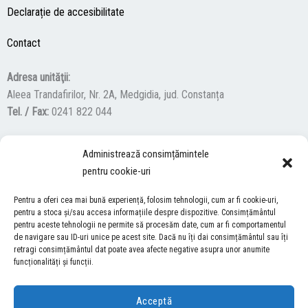
Declarație de accesibilitate
Contact
Adresa unităţii:
Aleea Trandafirilor, Nr. 2A, Medgidia, jud. Constanța
Tel. / Fax:
0241 822 044
Administrează consimțămintele
F
Y
I
pentru cookie-uri
a
o
n
c
u
s
Pentru a oferi cea mai bună experiență, folosim tehnologii, cum ar fi cookie-uri,
ACCES NEVĂZĂTORI
e
t
t
pentru a stoca și/sau accesa informațiile despre dispozitive. Consimțământul
b
u
a
pentru aceste tehnologii ne permite să procesăm date, cum ar fi comportamentul
Descărcați programul NonVisual Desktop Acces, care oferă
de navigare sau ID-uri unice pe acest site. Dacă nu îți dai consimțământul sau îți
o
b
g
retragi consimțământul dat poate avea afecte negative asupra unor anumite
persoanelor cu dizabilități vizuale posibilitatea de a consulta site-ul
o
e
r
funcționalități și funcții.
nostru.
DESCARCĂ AICI
k
a
m
Acceptă