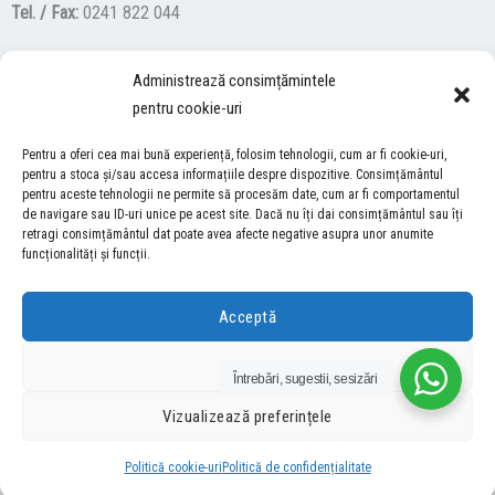
Tel. / Fax:
0241 822 044
Administrează consimțămintele
F
Y
I
pentru cookie-uri
a
o
n
c
u
s
Pentru a oferi cea mai bună experiență, folosim tehnologii, cum ar fi cookie-uri,
ACCES NEVĂZĂTORI
e
t
t
pentru a stoca și/sau accesa informațiile despre dispozitive. Consimțământul
pentru aceste tehnologii ne permite să procesăm date, cum ar fi comportamentul
b
u
a
Descărcați programul NonVisual Desktop Acces, care oferă
de navigare sau ID-uri unice pe acest site. Dacă nu îți dai consimțământul sau îți
o
b
g
retragi consimțământul dat poate avea afecte negative asupra unor anumite
persoanelor cu dizabilități vizuale posibilitatea de a consulta site-ul
o
e
r
funcționalități și funcții.
nostru.
DESCARCĂ AICI
k
a
m
Acceptă
COPYRIGHT © 2026 ŞCOALA GIMNAZIALĂ “LUCIAN GRIGORESCU” MEDGIDIA
Refuză
Întrebări, sugestii, sesizări
DEZVOLTAT DE SURFVERSE
Vizualizează preferințele
Politică cookie-uri
Politică de confidențialitate