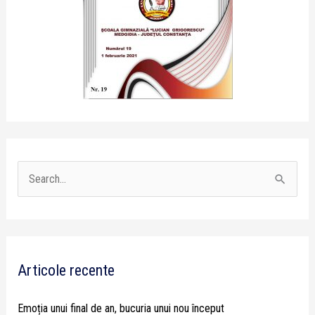
S
e
a
r
Articole recente
c
h
Emoția unui final de an, bucuria unui nou început