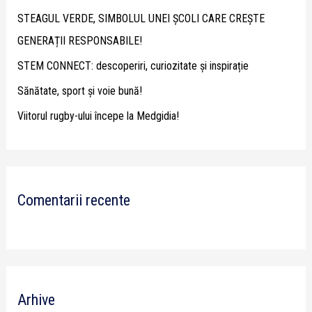
f
STEAGUL VERDE, SIMBOLUL UNEI ȘCOLI CARE CREȘTE
o
GENERAȚII RESPONSABILE!
r
STEM CONNECT: descoperiri, curiozitate și inspirație
:
Sănătate, sport și voie bună!
Viitorul rugby-ului începe la Medgidia!
Comentarii recente
Arhive