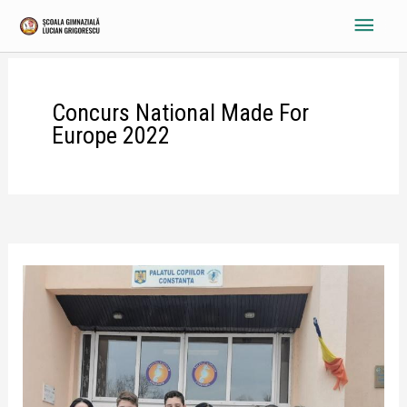
Skip
Main
to
content
Menu
Concurs National Made For
Europe 2022
Concurs
Naţional
„Made
for
Europe”
–