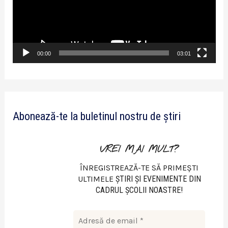
y
e
r
v
00:00
03:01
i
d
e
Abonează-te la buletinul nostru de știri
o
VREI MAI MULT?
ÎNREGISTREAZĂ-TE SĂ PRIMEȘTI
ULTIMELE
ŞTIRI ŞI EVENIMENTE DIN
CADRUL ŞCOLII NOASTRE!