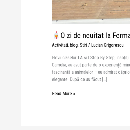
O zi de neuitat la Ferm
Activitati
,
blog
,
Stiri
/
Lucian Grigorescu
Elevii claselor I A și I Step By Step, însoți
Camelia, au avut parte de o experiență minun
fascinantă a animalelor – au admirat căprioa
elegante. După ce au făcut […]
Read More »