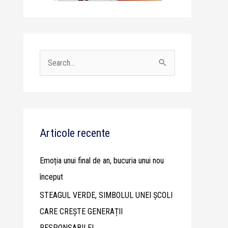
S
e
a
r
c
Articole recente
h
Emoția unui final de an, bucuria unui nou
f
început
o
STEAGUL VERDE, SIMBOLUL UNEI ȘCOLI
r
CARE CREȘTE GENERAȚII
:
RESPONSABILE!