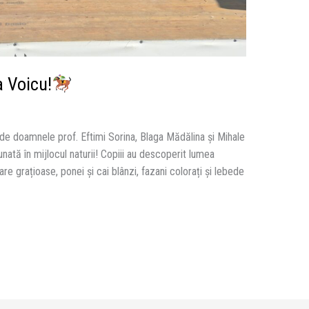
a Voicu!
ți de doamnele prof. Eftimi Sorina, Blaga Mădălina și Mihale
ată în mijlocul naturii! Copiii au descoperit lumea
re grațioase, ponei și cai blânzi, fazani colorați și lebede