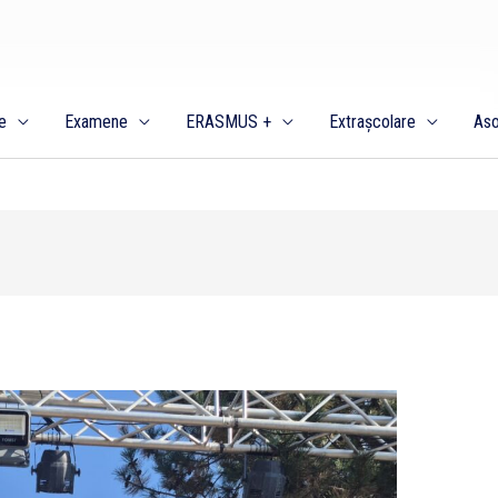
e
Examene
ERASMUS +
Extrașcolare
Aso