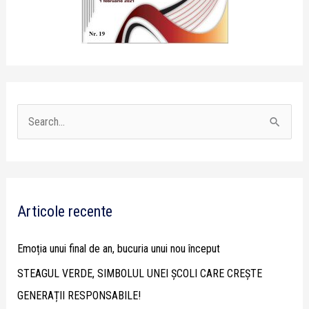
S
e
a
r
Articole recente
c
h
Emoția unui final de an, bucuria unui nou început
f
STEAGUL VERDE, SIMBOLUL UNEI ȘCOLI CARE CREȘTE
o
GENERAȚII RESPONSABILE!
r