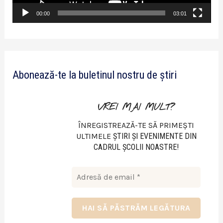
v
00:00
03:01
i
d
e
Abonează-te la buletinul nostru de știri
o
VREI MAI MULT?
ÎNREGISTREAZĂ-TE SĂ PRIMEȘTI
ULTIMELE
ŞTIRI ŞI EVENIMENTE DIN
CADRUL ŞCOLII NOASTRE!