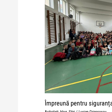
Împreună pentru siguranța 
Activitati
,
blog
,
Stiri
/
Lucian Grigorescu