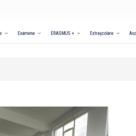
e
Examene
ERASMUS +
Extrașcolare
Aso