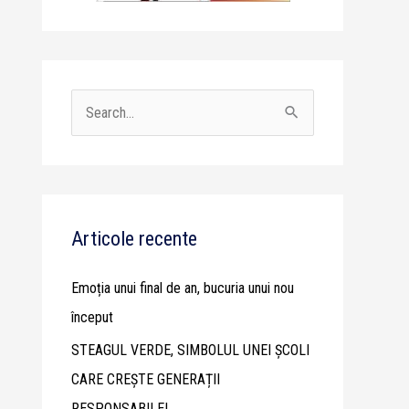
S
e
a
r
c
Articole recente
h
Emoția unui final de an, bucuria unui nou
f
început
o
STEAGUL VERDE, SIMBOLUL UNEI ȘCOLI
r
CARE CREȘTE GENERAȚII
:
RESPONSABILE!