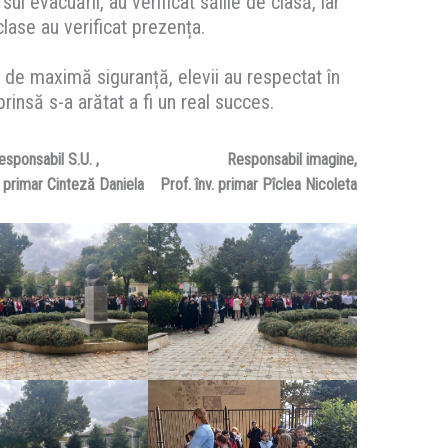
sul evacuării, au verificat sălile de clasă, iar
 clase au verificat prezența.
ii de maximă siguranță, elevii au respectat în
eprinsă s-a arătat a fi un real succes.
esponsabil S.U. ,
Responsabil imagine,
. primar Cinteză Daniela
Prof. înv. primar Pîclea Nicoleta