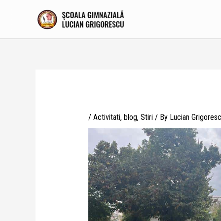
Skip
to
content
/
Activitati
,
blog
,
Stiri
/ By
Lucian Grigores