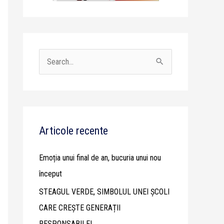
S
e
a
r
c
Articole recente
h
Emoția unui final de an, bucuria unui nou
f
început
o
STEAGUL VERDE, SIMBOLUL UNEI ȘCOLI
r
CARE CREȘTE GENERAȚII
:
RESPONSABILE!