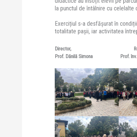
didactice au însoțit elevii pe parcur
la punctul de întâlnire cu celelalte
Exercițiul s-a desfășurat în condiț
totalitate pașii, iar activitatea într
Director,
R
Prof. Dănilă Simona
Prof. înv