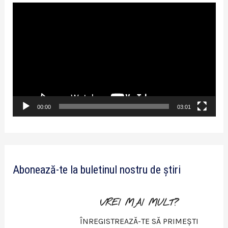
P
l
a
y
e
r
v
00:00
03:01
i
d
e
Abonează-te la buletinul nostru de știri
o
VREI MAI MULT?
ÎNREGISTREAZĂ-TE SĂ PRIMEȘTI