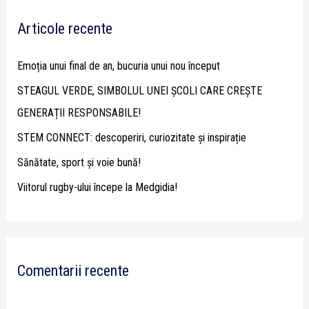
r
Articole recente
c
h
Emoția unui final de an, bucuria unui nou început
f
STEAGUL VERDE, SIMBOLUL UNEI ȘCOLI CARE CREȘTE
o
GENERAȚII RESPONSABILE!
r
STEM CONNECT: descoperiri, curiozitate și inspirație
:
Sănătate, sport și voie bună!
Viitorul rugby-ului începe la Medgidia!
Comentarii recente