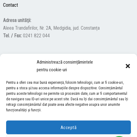
Contact
Adresa unităţii:
Aleea Trandafirilor, Nr. 2A, Medgidia, jud. Constanța
Tel. / Fax:
0241 822 044
F
Y
I
Administrează consimțămintele
a
o
n
pentru cookie-uri
c
u
s
ACCES NEVĂZĂTORI
e
t
t
Pentru a oferi cea mai bună experiență, folosim tehnologii, cum ar fi cookie-uri,
b
u
a
pentru a stoca și/sau accesa informațiile despre dispozitive. Consimțământul
Descărcați programul NonVisual Desktop Acces, care oferă
pentru aceste tehnologii ne permite să procesăm date, cum ar fi comportamentul
o
b
g
persoanelor cu dizabilități vizuale posibilitatea de a consulta site-ul
de navigare sau ID-uri unice pe acest site. Dacă nu îți dai consimțământul sau îți
o
e
r
retragi consimțământul dat poate avea afecte negative asupra unor anumite
nostru.
DESCARCĂ AICI
k
a
funcționalități și funcții.
m
Acceptă
COPYRIGHT © 2026 ŞCOALA GIMNAZIALĂ “LUCIAN GRIGORESCU” MEDGIDIA