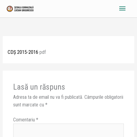
Skip
Main
to
content
Menu
CDȘ 2015-2016
pdf
Lasă un răspuns
Adresa ta de email nu va fi publicată.
Câmpurile obligatorii
sunt marcate cu
*
Comentariu
*