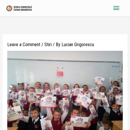
Skip
Main
to
content
Menu
Leave a Comment
/
Stiri
/ By
Lucian Grigorescu