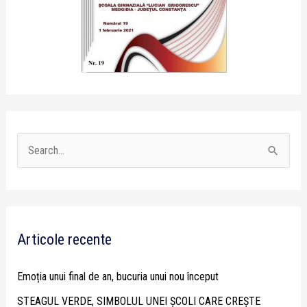
S
e
a
r
Articole recente
c
h
Emoția unui final de an, bucuria unui nou început
f
STEAGUL VERDE, SIMBOLUL UNEI ȘCOLI CARE CREȘTE