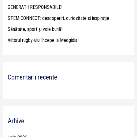
o
GENERAȚII RESPONSABILE!
r
STEM CONNECT: descoperiri, curiozitate și inspirație
:
Sănătate, sport și voie bună!
Viitorul rugby-ului începe la Medgidia!
Comentarii recente
Arhive