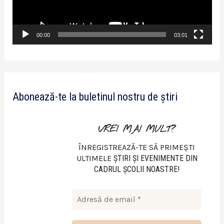
e
r
v
00:00
03:01
i
d
e
Abonează-te la buletinul nostru de știri
o
VREI MAI MULT?
ÎNREGISTREAZĂ-TE SĂ PRIMEȘTI
ULTIMELE
ŞTIRI ŞI EVENIMENTE DIN
CADRUL ŞCOLII NOASTRE!