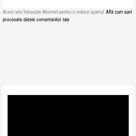
Acest site folosește Akismet pentru a reduce spamul.
Află cum sunt
procesate datele comentariilor tale
.
P
l
a
y