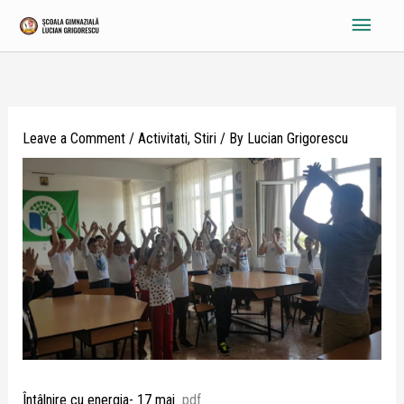
Skip
Main
to
content
Menu
Leave a Comment
/
Activitati
,
Stiri
/ By
Lucian Grigorescu
Întâlnire cu energia- 17 mai
pdf