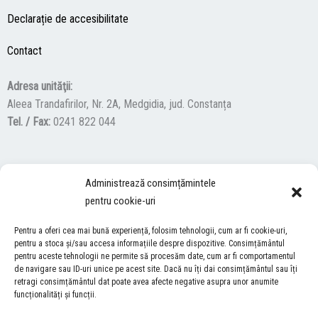
Declarație de accesibilitate
Contact
Adresa unităţii:
Aleea Trandafirilor, Nr. 2A, Medgidia, jud. Constanța
Tel. / Fax:
0241 822 044
F
Y
I
Administrează consimțămintele
a
o
n
pentru cookie-uri
c
u
s
ACCES NEVĂZĂTORI
e
t
t
Pentru a oferi cea mai bună experiență, folosim tehnologii, cum ar fi cookie-uri,
b
u
a
pentru a stoca și/sau accesa informațiile despre dispozitive. Consimțământul
Descărcați programul NonVisual Desktop Acces, care oferă
pentru aceste tehnologii ne permite să procesăm date, cum ar fi comportamentul
o
b
g
persoanelor cu dizabilități vizuale posibilitatea de a consulta site-ul
de navigare sau ID-uri unice pe acest site. Dacă nu îți dai consimțământul sau îți
o
e
r
retragi consimțământul dat poate avea afecte negative asupra unor anumite
nostru.
DESCARCĂ AICI
k
a
funcționalități și funcții.
m