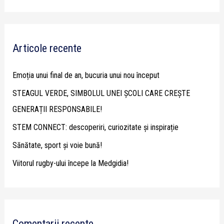
e
a
r
Articole recente
c
h
Emoția unui final de an, bucuria unui nou început
f
STEAGUL VERDE, SIMBOLUL UNEI ȘCOLI CARE CREȘTE
o
GENERAȚII RESPONSABILE!
r
STEM CONNECT: descoperiri, curiozitate și inspirație
:
Sănătate, sport și voie bună!
Viitorul rugby-ului începe la Medgidia!
Comentarii recente