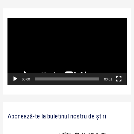
P
l
a
y
e
r
v
00:00
03:01
i
d
e
Abonează-te la buletinul nostru de știri
o