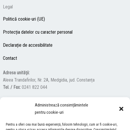
Legal
Politică cookie-uri (UE)
Protecția datelor cu caracter personal
Declarație de accesibilitate
Contact
Adresa unităţii:
Aleea Trandafirilor, Nr. 2A, Medgidia, jud. Constanța
Tel. / Fax:
0241 822 044
Administrează consimțămintele
F
Y
I
pentru cookie-uri
a
o
n
c
u
s
Pentru a oferi cea mai bună experiență, folosim tehnologii, cum ar fi cookie-uri,
ACCES NEVĂZĂTORI
e
t
t
pentru a stoca și/sau accesa informațiile despre dispozitive. Consimțământul