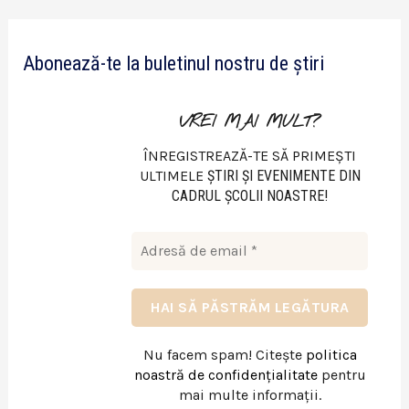
d
e
Abonează-te la buletinul nostru de știri
o
VREI MAI MULT?
ÎNREGISTREAZĂ-TE SĂ PRIMEȘTI
ULTIMELE
ŞTIRI ŞI EVENIMENTE DIN
CADRUL ŞCOLII NOASTRE!
Nu facem spam! Citește
politica
noastră de confidențialitate
pentru
mai multe informații.