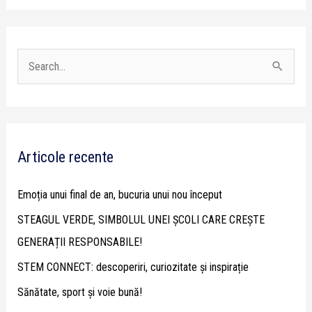
S
e
a
r
Articole recente
c
h
Emoția unui final de an, bucuria unui nou început
f
STEAGUL VERDE, SIMBOLUL UNEI ȘCOLI CARE CREȘTE
o
GENERAȚII RESPONSABILE!
r
STEM CONNECT: descoperiri, curiozitate și inspirație
:
Sănătate, sport și voie bună!