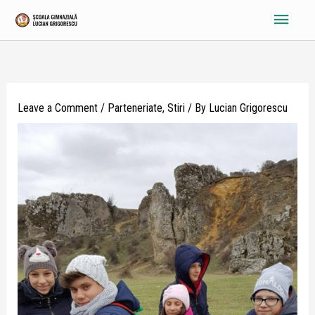
Skip
Main
to
content
Menu
Leave a Comment
/
Parteneriate
,
Stiri
/ By
Lucian Grigorescu