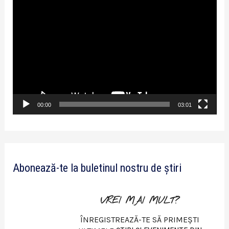
P
l
a
y
e
r
v
00:00
03:01
i
d
e
Abonează-te la buletinul nostru de știri
o
VREI MAI MULT?
ÎNREGISTREAZĂ-TE SĂ PRIMEȘTI