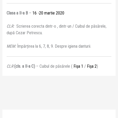
Clasa a II-a B
–
16 -20 martie 2020
CLR:
Scrierea corecta dintr-o , dintr-un / Cuibul de păsărele,
după Cezar Petrescu.
MEM:
Împărțirea la 6, 7, 8, 9. Despre igiena danturii.
CLR
(cls. a II-a C)
– Cuibul de păsărele (
Fișa 1
/
Fișa 2
)