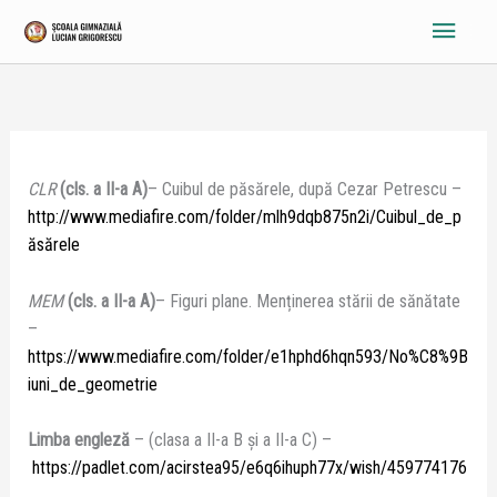
Skip
Main
to
content
Menu
CLR
(cls. a II-a A)
– Cuibul de păsărele, după Cezar Petrescu –
http://www.mediafire.com/folder/mlh9dqb875n2i/Cuibul_de_p
ăsărele
MEM
(cls. a II-a A)
– Figuri plane. Menținerea stării de sănătate
–
https://www.mediafire.com/folder/e1hphd6hqn593/No%C8%9B
iuni_de_geometrie
Limba engleză
– (clasa a II-a B și a II-a C) –
https://padlet.com/acirstea95/e6q6ihuph77x/wish/459774176