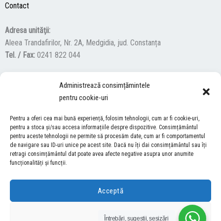
Contact
Adresa unităţii:
Aleea Trandafirilor, Nr. 2A, Medgidia, jud. Constanța
Tel. / Fax:
0241 822 044
Administrează consimțămintele
F
Y
I
pentru cookie-uri
a
o
n
c
u
s
Pentru a oferi cea mai bună experiență, folosim tehnologii, cum ar fi cookie-uri,
ACCES NEVĂZĂTORI
e
t
t
pentru a stoca și/sau accesa informațiile despre dispozitive. Consimțământul
pentru aceste tehnologii ne permite să procesăm date, cum ar fi comportamentul
b
u
a
Descărcați programul NonVisual Desktop Acces, care oferă
de navigare sau ID-uri unice pe acest site. Dacă nu îți dai consimțământul sau îți
o
b
g
retragi consimțământul dat poate avea afecte negative asupra unor anumite
persoanelor cu dizabilități vizuale posibilitatea de a consulta site-ul
o
e
r
funcționalități și funcții.
nostru.
DESCARCĂ AICI
k
a
m
Acceptă
COPYRIGHT © 2026 ŞCOALA GIMNAZIALĂ “LUCIAN GRIGORESCU” MEDGIDIA
Refuză
Întrebări, sugestii, sesizări