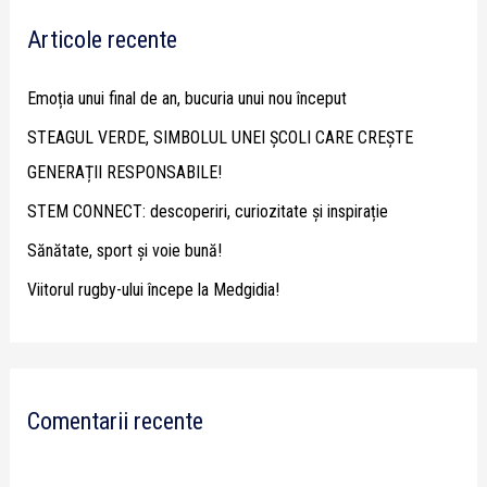
r
Articole recente
c
h
Emoția unui final de an, bucuria unui nou început
f
STEAGUL VERDE, SIMBOLUL UNEI ȘCOLI CARE CREȘTE
o
GENERAȚII RESPONSABILE!
r
STEM CONNECT: descoperiri, curiozitate și inspirație
:
Sănătate, sport și voie bună!
Viitorul rugby-ului începe la Medgidia!
Comentarii recente