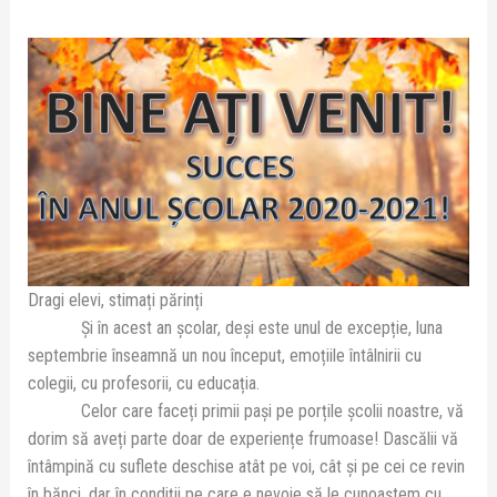
Dragi elevi, stimați părinți
Și în acest an școlar, deși este unul de excepție, luna
septembrie înseamnă un nou început, emoțiile întâlnirii cu
colegii, cu profesorii, cu educația.
Celor care faceți primii pași pe porțile școlii noastre, vă
dorim să aveți parte doar de experiențe frumoase! Dascălii vă
întâmpină cu suflete deschise atât pe voi, cât și pe cei ce revin
în bănci, dar în condiții pe care e nevoie să le cunoaștem cu