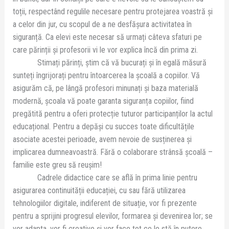
toții, respectând regulile necesare pentru protejarea voastră și
a celor din jur, cu scopul de a ne desfășura activitatea în
siguranță. Ca elevi este necesar să urmați câteva sfaturi pe
care părinții și profesorii vi le vor explica încă din prima zi.
Stimați părinți, știm că vă bucurați și în egală măsură
sunteți îngrijorați pentru întoarcerea la școală a copiilor. Vă
asigurăm că, pe lângă profesori minunați și baza materială
modernă, școala vă poate garanta siguranța copiilor, fiind
pregătită pentru a oferi protecție tuturor participanților la actul
educațional. Pentru a depăși cu succes toate dificultățile
asociate acestei perioade, avem nevoie de susținerea și
implicarea dumneavoastră. Fără o colaborare strânsă şcoală –
familie este greu să reuşim!
Cadrele didactice care se află în prima linie pentru
asigurarea continuității educației, cu sau fără utilizarea
tehnologiilor digitale, indiferent de situație, vor fi prezente
pentru a sprijini progresul elevilor, formarea și devenirea lor; se
vor adapta, vor fi creative și vor face tot ce le stă în putere