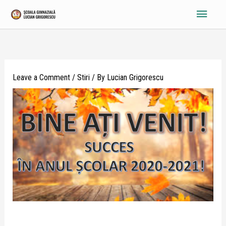
Skip
Main
to
content
Menu
Leave a Comment
/
Stiri
/ By
Lucian Grigorescu