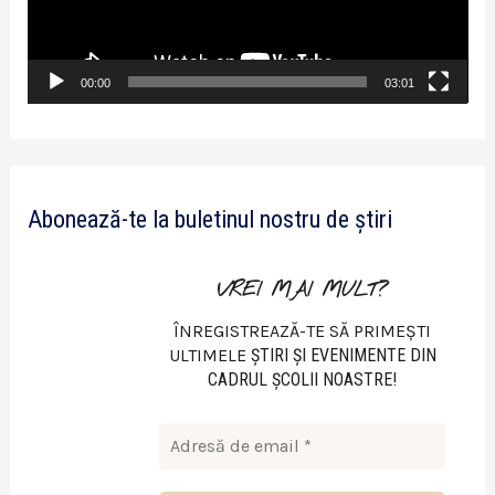
e
r
v
00:00
03:01
i
d
e
Abonează-te la buletinul nostru de știri
o
VREI MAI MULT?
ÎNREGISTREAZĂ-TE SĂ PRIMEȘTI
ULTIMELE
ŞTIRI ŞI EVENIMENTE DIN
CADRUL ŞCOLII NOASTRE!