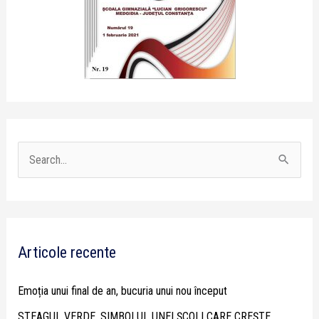
S
e
a
r
Articole recente
c
h
Emoția unui final de an, bucuria unui nou început
f
STEAGUL VERDE, SIMBOLUL UNEI ȘCOLI CARE CREȘTE