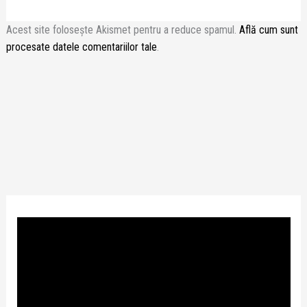
Acest site folosește Akismet pentru a reduce spamul.
Află cum sunt
procesate datele comentariilor tale
.
P
l
a
y