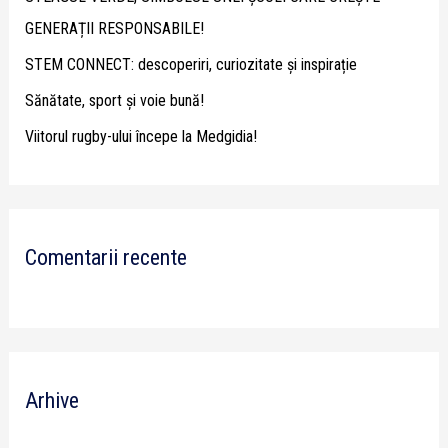
o
GENERAȚII RESPONSABILE!
r
STEM CONNECT: descoperiri, curiozitate și inspirație
:
Sănătate, sport și voie bună!
Viitorul rugby-ului începe la Medgidia!
Comentarii recente
Arhive