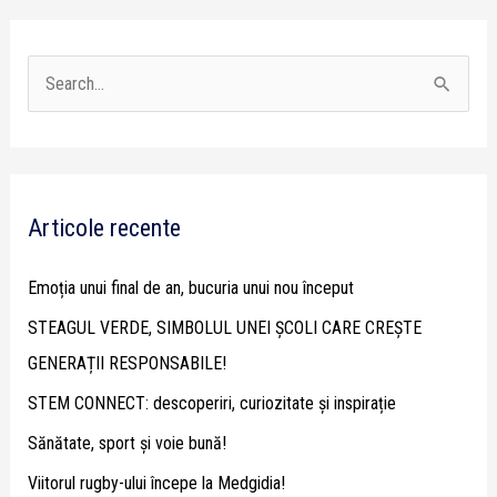
S
e
a
r
Articole recente
c
h
Emoția unui final de an, bucuria unui nou început
f
STEAGUL VERDE, SIMBOLUL UNEI ȘCOLI CARE CREȘTE
o
GENERAȚII RESPONSABILE!
r
STEM CONNECT: descoperiri, curiozitate și inspirație
:
Sănătate, sport și voie bună!
Viitorul rugby-ului începe la Medgidia!