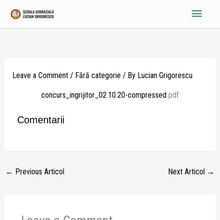
Skip
Main
to
content
Menu
Leave a Comment
/
Fără categorie
/ By
Lucian Grigorescu
concurs_ingrijitor_02.10.20-compressed
pdf
Comentarii
←
Previous Articol
Next Articol
→