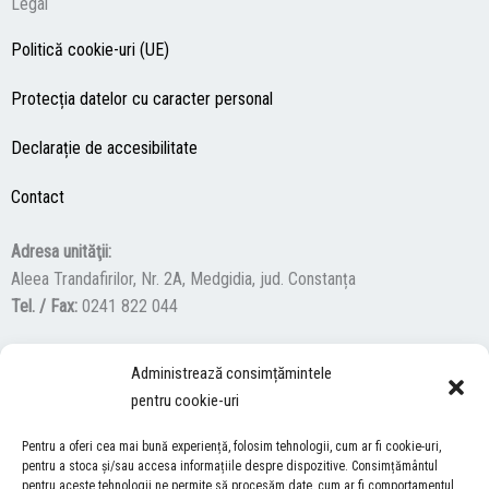
Legal
Politică cookie-uri (UE)
Protecția datelor cu caracter personal
Declarație de accesibilitate
Contact
Adresa unităţii:
Aleea Trandafirilor, Nr. 2A, Medgidia, jud. Constanța
Tel. / Fax:
0241 822 044
Administrează consimțămintele
F
Y
I
pentru cookie-uri
a
o
n
c
u
s
Pentru a oferi cea mai bună experiență, folosim tehnologii, cum ar fi cookie-uri,
ACCES NEVĂZĂTORI
e
t
t
pentru a stoca și/sau accesa informațiile despre dispozitive. Consimțământul
pentru aceste tehnologii ne permite să procesăm date, cum ar fi comportamentul