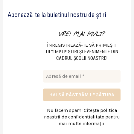
e
Abonează-te la buletinul nostru de știri
o
VREI MAI MULT?
ÎNREGISTREAZĂ-TE SĂ PRIMEȘTI
ULTIMELE
ŞTIRI ŞI EVENIMENTE DIN
CADRUL ŞCOLII NOASTRE!
Nu facem spam! Citește
politica
noastră de confidențialitate
pentru
mai multe informații.