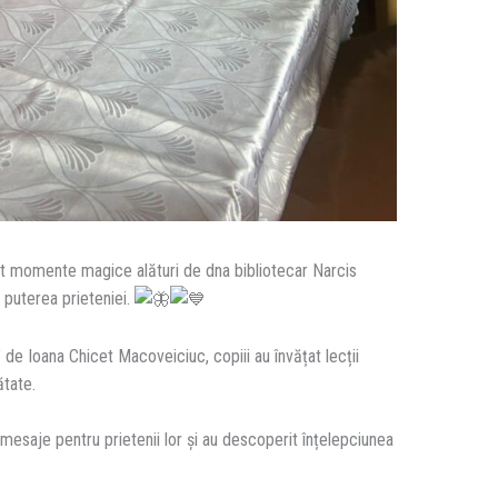
cut momente magice alături de dna bibliotecar Narcis
 puterea prieteniei.
 de Ioana Chicet Macoveiciuc, copiii au învățat lecții
ătate.
 mesaje pentru prietenii lor și au
descoperit înțelepciunea