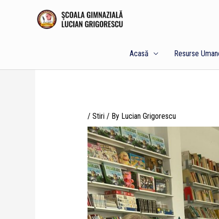
Skip
to
content
Acasă
Resurse Uman
/
Stiri
/ By
Lucian Grigorescu