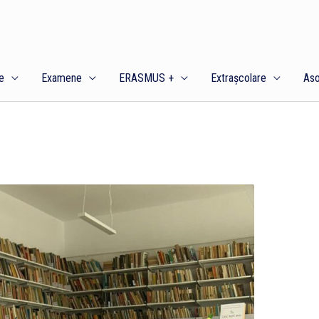
e
Examene
ERASMUS +
Extrașcolare
Aso