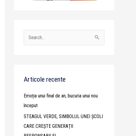
S
e
a
r
c
Articole recente
h
Emoția unui final de an, bucuria unui nou
f
început
o
STEAGUL VERDE, SIMBOLUL UNEI ȘCOLI
r
CARE CREȘTE GENERAȚII
:
RESPONSABILE!