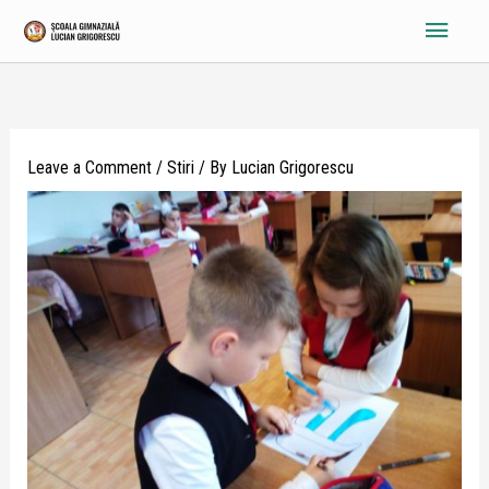
Skip
Main
to
content
Menu
Leave a Comment
/
Stiri
/ By
Lucian Grigorescu