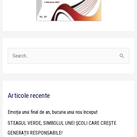
S
e
a
r
Articole recente
c
h
Emoția unui final de an, bucuria unui nou început
f
STEAGUL VERDE, SIMBOLUL UNEI ȘCOLI CARE CREȘTE
o
GENERAȚII RESPONSABILE!
r