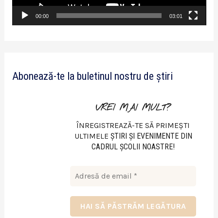
r
v
00:00
03:01
i
d
e
Abonează-te la buletinul nostru de știri
o
VREI MAI MULT?
ÎNREGISTREAZĂ-TE SĂ PRIMEȘTI
ULTIMELE
ŞTIRI ŞI EVENIMENTE DIN
CADRUL ŞCOLII NOASTRE!