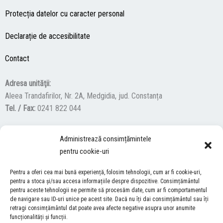
Protecția datelor cu caracter personal
Declarație de accesibilitate
Contact
Adresa unităţii:
Aleea Trandafirilor, Nr. 2A, Medgidia, jud. Constanța
Tel. / Fax:
0241 822 044
Administrează consimțămintele
F
Y
I
pentru cookie-uri
a
o
n
c
u
s
Pentru a oferi cea mai bună experiență, folosim tehnologii, cum ar fi cookie-uri,
ACCES NEVĂZĂTORI
e
t
t
pentru a stoca și/sau accesa informațiile despre dispozitive. Consimțământul
b
u
a
pentru aceste tehnologii ne permite să procesăm date, cum ar fi comportamentul
Descărcați programul NonVisual Desktop Acces, care oferă
de navigare sau ID-uri unice pe acest site. Dacă nu îți dai consimțământul sau îți
o
b
g
retragi consimțământul dat poate avea afecte negative asupra unor anumite
persoanelor cu dizabilități vizuale posibilitatea de a consulta site-ul
o
e
r
funcționalități și funcții.