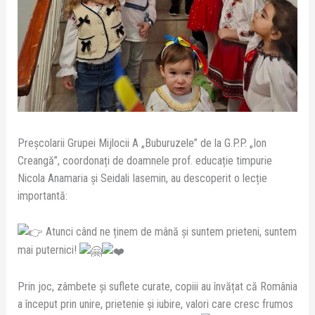
Preșcolarii Grupei Mijlocii A „Buburuzele” de la G.P.P. „Ion
Creangă”, coordonați de doamnele prof. educație timpurie
Nicola Anamaria și Seidali Iasemin, au descoperit o lecție
importantă:
Atunci când ne ținem de mână și suntem prieteni, suntem
mai puternici!
Prin joc, zâmbete și suflete curate, copiii au învățat că România
a început prin unire, prietenie și iubire, valori care cresc frumos