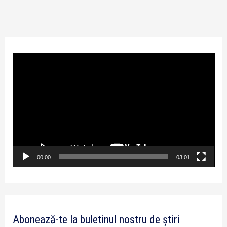
P
l
a
y
e
r
v
00:00
03:01
i
d
e
Abonează-te la buletinul nostru de știri
o