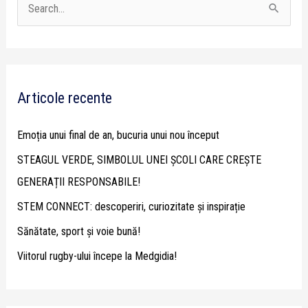
S
e
a
r
Articole recente
c
h
Emoția unui final de an, bucuria unui nou început
f
STEAGUL VERDE, SIMBOLUL UNEI ȘCOLI CARE CREȘTE
o
GENERAȚII RESPONSABILE!
r
STEM CONNECT: descoperiri, curiozitate și inspirație
:
Sănătate, sport și voie bună!
Viitorul rugby-ului începe la Medgidia!