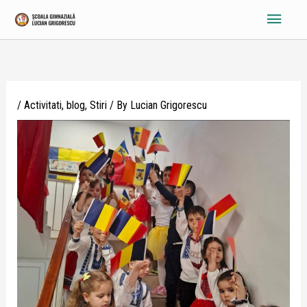
Skip
Main
to
content
Menu
/
Activitati
,
blog
,
Stiri
/ By
Lucian Grigorescu