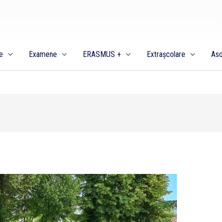
e
Examene
ERASMUS +
Extrașcolare
Aso