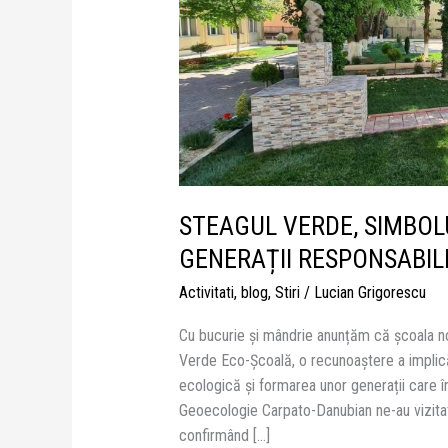
ȘCOLI
CARE
CREȘTE
GENERAȚII
RESPONSABILE!
STEAGUL VERDE, SIMBOL
GENERAȚII RESPONSABIL
Activitati
,
blog
,
Stiri
/
Lucian Grigorescu
Cu bucurie și mândrie anunțăm că școala noa
Verde Eco-Școală, o recunoaștere a implică
ecologică și formarea unor generații care î
Geoecologie Carpato-Danubian ne-au vizitat
confirmând […]