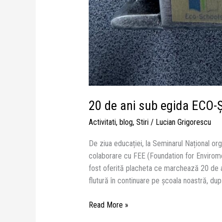
20 de ani sub egida ECO
Activitati
,
blog
,
Stiri
/
Lucian Grigorescu
De ziua educației, la Seminarul Național or
colaborare cu FEE (Foundation for Enviromen
fost oferită placheta ce marchează 20 de a
flutură în continuare pe școala noastră, du
Read More »