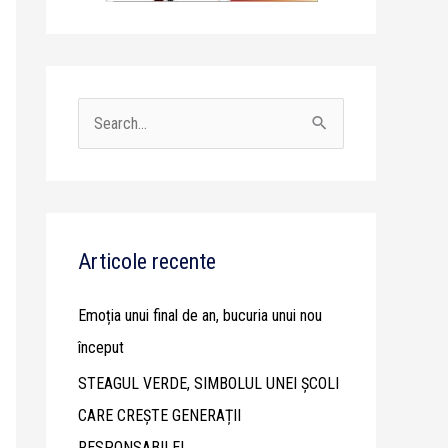
S
e
a
r
c
Articole recente
h
Emoția unui final de an, bucuria unui nou
f
început
o
STEAGUL VERDE, SIMBOLUL UNEI ȘCOLI
r
CARE CREȘTE GENERAȚII
:
RESPONSABILE!