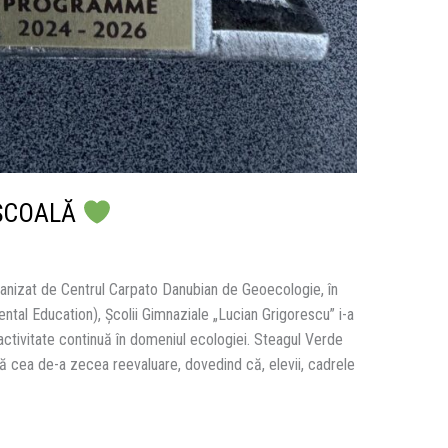
-ȘCOALĂ
ganizat de Centrul Carpato Danubian de Geoecologie, în
tal Education), Școlii Gimnaziale „Lucian Grigorescu” i-a
ctivitate continuă în domeniul ecologiei. Steagul Verde
pă cea de-a zecea reevaluare, dovedind că, elevii, cadrele