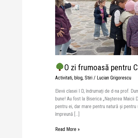
pentru
Clasa
I
D!
O zi frumoasă pentru Cl
Activitati
,
blog
,
Stiri
/
Lucian Grigorescu
Elevii clasei I D, îndrumați de d-na prof. Du
bune! Au fost la Biserica „Naşterea Maicii 
pentru ei, dar mare pentru natură și pentru s
împreună […]
Read More »