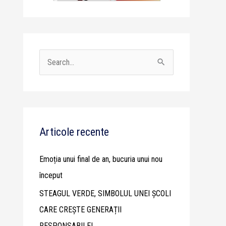
S
e
a
r
c
Articole recente
h
Emoția unui final de an, bucuria unui nou
f
început
o
STEAGUL VERDE, SIMBOLUL UNEI ȘCOLI
r
CARE CREȘTE GENERAȚII
:
RESPONSABILE!