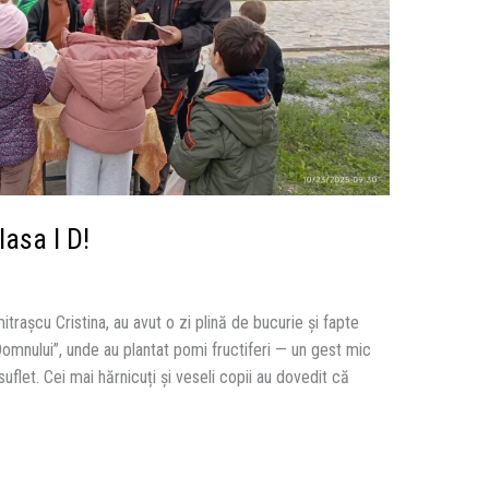
asa I D!
mitrașcu Cristina, au avut o zi plină de bucurie și fapte
Domnului”, unde au plantat pomi fructiferi — un gest mic
uflet. Cei mai hărnicuți și veseli copii au dovedit că