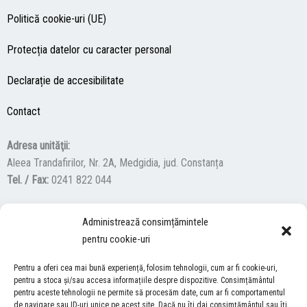
Politică cookie-uri (UE)
Protecția datelor cu caracter personal
Declarație de accesibilitate
Contact
Adresa unităţii:
Aleea Trandafirilor, Nr. 2A, Medgidia, jud. Constanța
Tel. / Fax:
0241 822 044
Administrează consimțămintele
F
Y
I
pentru cookie-uri
a
o
n
c
u
s
Pentru a oferi cea mai bună experiență, folosim tehnologii, cum ar fi cookie-uri,
ACCES NEVĂZĂTORI
e
t
t
pentru a stoca și/sau accesa informațiile despre dispozitive. Consimțământul
b
u
a
pentru aceste tehnologii ne permite să procesăm date, cum ar fi comportamentul
Descărcați programul NonVisual Desktop Acces, care oferă
de navigare sau ID-uri unice pe acest site. Dacă nu îți dai consimțământul sau îți