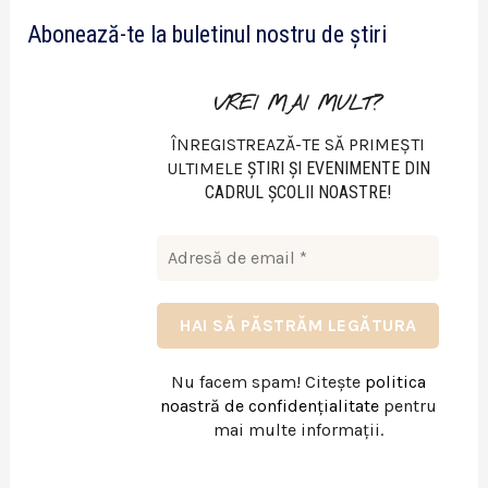
e
Abonează-te la buletinul nostru de știri
o
VREI MAI MULT?
ÎNREGISTREAZĂ-TE SĂ PRIMEȘTI
ULTIMELE
ŞTIRI ŞI EVENIMENTE DIN
CADRUL ŞCOLII NOASTRE!
Nu facem spam! Citește
politica
noastră de confidențialitate
pentru
mai multe informații.