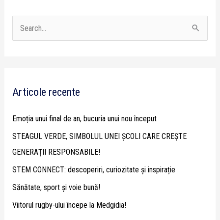
S
e
a
r
Articole recente
c
h
Emoția unui final de an, bucuria unui nou început
f
STEAGUL VERDE, SIMBOLUL UNEI ȘCOLI CARE CREȘTE
o
GENERAȚII RESPONSABILE!
r
STEM CONNECT: descoperiri, curiozitate și inspirație
:
Sănătate, sport și voie bună!
Viitorul rugby-ului începe la Medgidia!