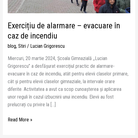
de
incendiu
Exercițiu de alarmare – evacuare în
caz de incendiu
blog
,
Stiri
/
Lucian Grigorescu
Miercuri, 20 martie 2024, Școala Gimnazială ,,Lucian
Grigorescu” a desfășurat exercițiul practic de alarmare-
evacuare în caz de incendiu, atât pentru elevii claselor primare,
cât și pentru elevii claselor gimnaziale, la intervale orare
diferite. Activitatea a avut ca scop cunoașterea și aplicarea
unor reguli în cazul izbucnirii unui incendiu. Elevii au fost
prelucrați cu privire la […]
Read More »