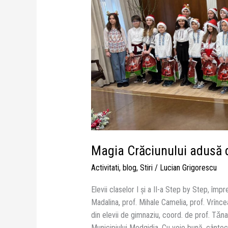
colindători
Magia Crăciunului adusă d
Activitati
,
blog
,
Stiri
/
Lucian Grigorescu
Elevii claselor I și a II-a Step by Step, împr
Madalina, prof. Mihale Camelia, prof. Vrînce
din elevii de gimnaziu, coord. de prof. Tǎna
Municipiului Medgidia. Cu voie bună, cântec