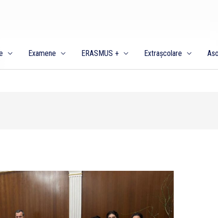
e
Examene
ERASMUS +
Extrașcolare
Aso