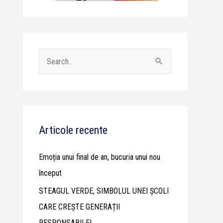
S
e
a
r
c
Articole recente
h
Emoția unui final de an, bucuria unui nou
f
început
o
STEAGUL VERDE, SIMBOLUL UNEI ȘCOLI
r
CARE CREȘTE GENERAȚII
:
RESPONSABILE!