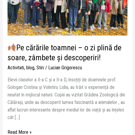
plină
de
soare,
zâmbete
și
descoperiri!
Pe cărările toamnei – o zi plină de
soare, zâmbete și descoperiri!
Activitati
,
blog
,
Stiri
/
Lucian Grigorescu
Elevii claselor a II-a C și a II-a D, însoțiți de doamnele prof.
Gologan Cristina și Volintiru Lidia, au trăit o experiență de
neuitat în mijlocul naturii. Copiii au vizitat Grădina Zoologică din
Călărași, unde au descoperit lumea fascinantă a animalelor , au
aflat lucruri interesante despre mediul lor de viață și au înțeles
cât […]
Read More »