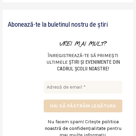
d
e
Abonează-te la buletinul nostru de știri
o
VREI MAI MULT?
ÎNREGISTREAZĂ-TE SĂ PRIMEȘTI
ULTIMELE
ŞTIRI ŞI EVENIMENTE DIN
CADRUL ŞCOLII NOASTRE!
Nu facem spam! Citește
politica
noastră de confidențialitate
pentru
mai multe informații.