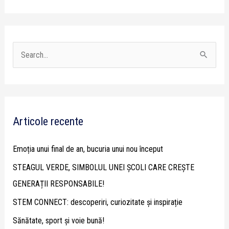
S
e
a
r
Articole recente
c
h
Emoția unui final de an, bucuria unui nou început
f
STEAGUL VERDE, SIMBOLUL UNEI ȘCOLI CARE CREȘTE
o
GENERAȚII RESPONSABILE!
r
STEM CONNECT: descoperiri, curiozitate și inspirație
:
Sănătate, sport și voie bună!