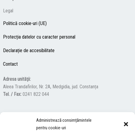
Legal
Politică cookie-uri (UE)
Protecția datelor cu caracter personal
Declarație de accesibilitate
Contact
Adresa unităţii:
Aleea Trandafirilor, Nr. 2A, Medgidia, jud. Constanța
Tel. / Fax:
0241 822 044
F
Y
I
Administrează consimțămintele
a
o
n
pentru cookie-uri
c
u
s