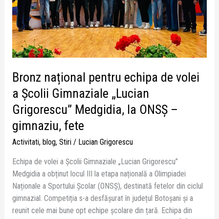
Școlii
Gimnaziale
„Lucian
Grigorescu”
Medgidia,
la
Bronz național pentru echipa de volei
ONSȘ
–
a Școlii Gimnaziale „Lucian
gimnaziu,
Grigorescu” Medgidia, la ONSȘ –
fete
gimnaziu, fete
Activitati
,
blog
,
Stiri
/
Lucian Grigorescu
Echipa de volei a Școlii Gimnaziale „Lucian Grigorescu”
Medgidia a obținut locul III la etapa națională a Olimpiadei
Naționale a Sportului Școlar (ONSȘ), destinată fetelor din ciclul
gimnazial. Competiția s-a desfășurat în județul Botoșani și a
reunit cele mai bune opt echipe școlare din țară. Echipa din