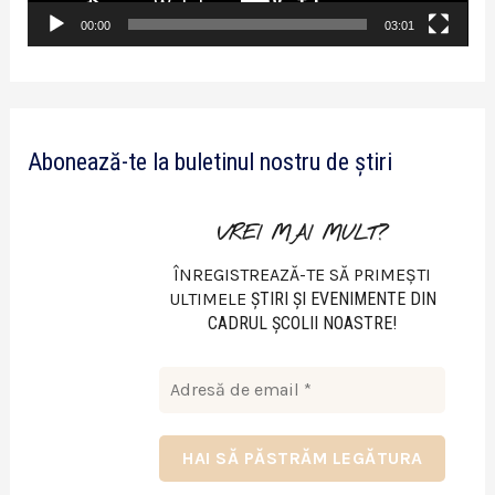
v
00:00
03:01
i
d
e
Abonează-te la buletinul nostru de știri
o
VREI MAI MULT?
ÎNREGISTREAZĂ-TE SĂ PRIMEȘTI
ULTIMELE
ŞTIRI ŞI EVENIMENTE DIN
CADRUL ŞCOLII NOASTRE!