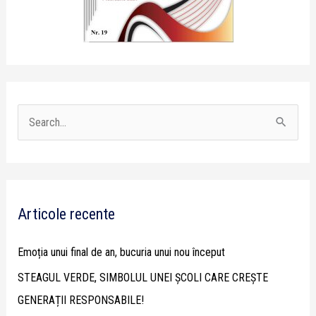
S
e
a
r
Articole recente
c
h
Emoția unui final de an, bucuria unui nou început
f
STEAGUL VERDE, SIMBOLUL UNEI ȘCOLI CARE CREȘTE
o
GENERAȚII RESPONSABILE!
r