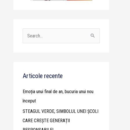
S
e
a
r
c
Articole recente
h
Emoția unui final de an, bucuria unui nou
f
început
o
STEAGUL VERDE, SIMBOLUL UNEI ȘCOLI
r
CARE CREȘTE GENERAȚII
:
RESPONSABILE!