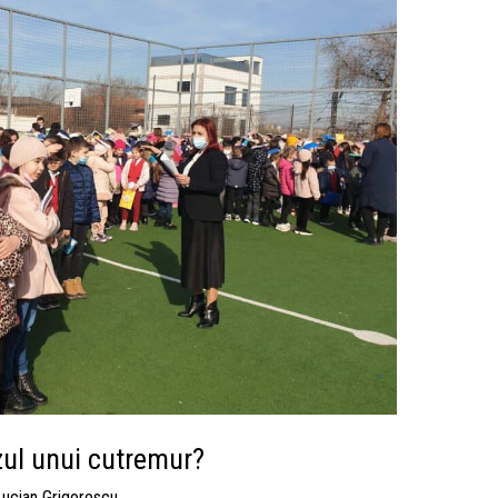
ul unui cutremur?
Lucian Grigorescu