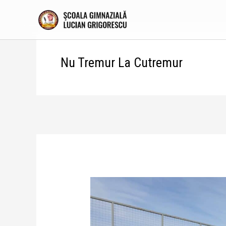
Skip
to
content
Nu Tremur La Cutremur
Cum
ne
comportăm
în