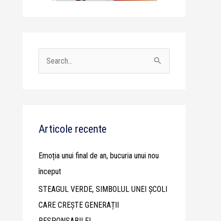
S
e
a
r
c
Articole recente
h
Emoția unui final de an, bucuria unui nou
f
început
o
STEAGUL VERDE, SIMBOLUL UNEI ȘCOLI
r
CARE CREȘTE GENERAȚII
:
RESPONSABILE!