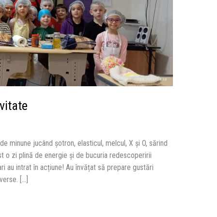
vitate
i de minune jucând șotron, elasticul, melcul, X și O, sărind
st o zi plină de energie și de bucuria redescoperirii
tari au intrat în acțiune! Au învățat să prepare gustări
verse. […]