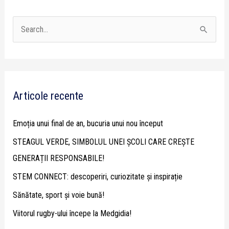
S
e
a
r
Articole recente
c
h
Emoția unui final de an, bucuria unui nou început
f
STEAGUL VERDE, SIMBOLUL UNEI ȘCOLI CARE CREȘTE
o
GENERAȚII RESPONSABILE!
r
STEM CONNECT: descoperiri, curiozitate și inspirație
:
Sănătate, sport și voie bună!
Viitorul rugby-ului începe la Medgidia!