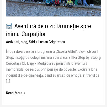
inima
Carpaților
Aventură de o zi: Drumeție spre
inima Carpaților
Activitati
,
blog
,
Stiri
/
Lucian Grigorescu
În cea de-a treia zi a programului „Școala Altfel”, elevii clasei I
Step, însoțiți de colegii mai mari din clasa a III-a Step by Step și
Cercetașii CL Dapyx Medgidia au pornit într-o aventură
memorabilă, ce i-a dus prin peisaje de poveste. Excursia lor a
început dis-de-dimineață, când au urcat, cu emoție, în trenul ce
[…]
Read More »