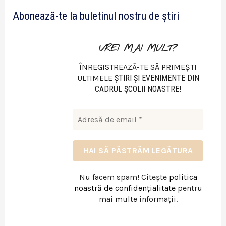
e
Abonează-te la buletinul nostru de știri
o
VREI MAI MULT?
ÎNREGISTREAZĂ-TE SĂ PRIMEȘTI
ULTIMELE
ŞTIRI ŞI EVENIMENTE DIN
CADRUL ŞCOLII NOASTRE!
Nu facem spam! Citește
politica
noastră de confidențialitate
pentru
mai multe informații.