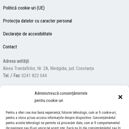
Politică cookie-uri (UE)
Protecția datelor cu caracter personal
Declarație de accesibilitate
Contact
Adresa unităţii:
Aleea Trandafirilor, Nr. 2A, Medgidia, jud. Constanța
Tel. / Fax:
0241 822 044
Administrează consimțămintele
F
Y
I
pentru cookie-uri
a
o
n
c
u
s
Pentru a oferi cea mai bună experiență, folosim tehnologii, cum ar fi cookie-uri,
ACCES NEVĂZĂTORI
e
t
t
pentru a stoca și/sau accesa informațiile despre dispozitive. Consimțământul
pentru aceste tehnologii ne permite să procesăm date, cum ar fi comportamentul
b
u
a
Descărcați programul NonVisual Desktop Acces, care oferă
de navigare sau ID-uri unice pe acest site. Dacă nu îți dai consimțământul sau îți