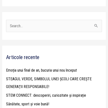
S
e
a
r
Articole recente
c
h
Emoția unui final de an, bucuria unui nou început
f
STEAGUL VERDE, SIMBOLUL UNEI ȘCOLI CARE CREȘTE
o
GENERAȚII RESPONSABILE!
r
STEM CONNECT: descoperiri, curiozitate și inspirație
:
Sănătate, sport și voie bună!