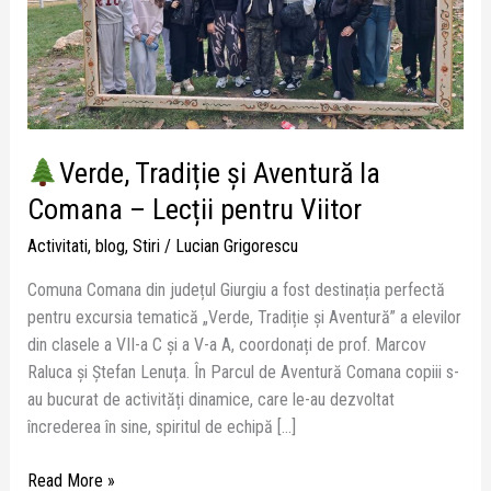
–
Lecții
pentru
Viitor
Verde, Tradiție și Aventură la
Comana – Lecții pentru Viitor
Activitati
,
blog
,
Stiri
/
Lucian Grigorescu
Comuna Comana din județul Giurgiu a fost destinația perfectă
pentru excursia tematică „Verde, Tradiție și Aventură” a elevilor
din clasele a VII-a C și a V-a A, coordonați de prof. Marcov
Raluca și Ștefan Lenuța. În Parcul de Aventură Comana copiii s-
au bucurat de activități dinamice, care le-au dezvoltat
încrederea în sine, spiritul de echipă […]
Read More »