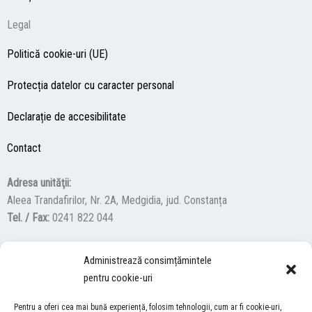
Legal
Politică cookie-uri (UE)
Protecția datelor cu caracter personal
Declarație de accesibilitate
Contact
Adresa unităţii:
Aleea Trandafirilor, Nr. 2A, Medgidia, jud. Constanța
Tel. / Fax:
0241 822 044
Administrează consimțămintele
F
Y
I
pentru cookie-uri
a
o
n
c
u
s
Pentru a oferi cea mai bună experiență, folosim tehnologii, cum ar fi cookie-uri,