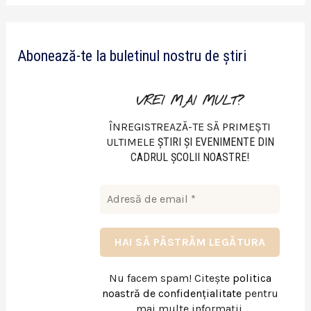
d
e
Abonează-te la buletinul nostru de știri
o
VREI MAI MULT?
ÎNREGISTREAZĂ-TE SĂ PRIMEȘTI
ULTIMELE
ŞTIRI ŞI EVENIMENTE DIN
CADRUL ŞCOLII NOASTRE!
Nu facem spam! Citește
politica
noastră de confidențialitate
pentru
mai multe informații.