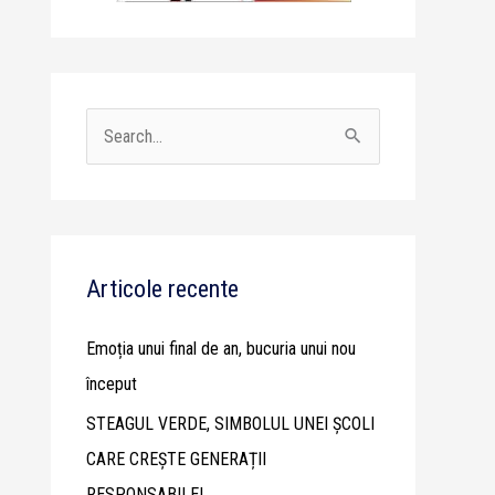
S
e
a
r
c
Articole recente
h
Emoția unui final de an, bucuria unui nou
f
început
o
STEAGUL VERDE, SIMBOLUL UNEI ȘCOLI
r
CARE CREȘTE GENERAȚII
:
RESPONSABILE!