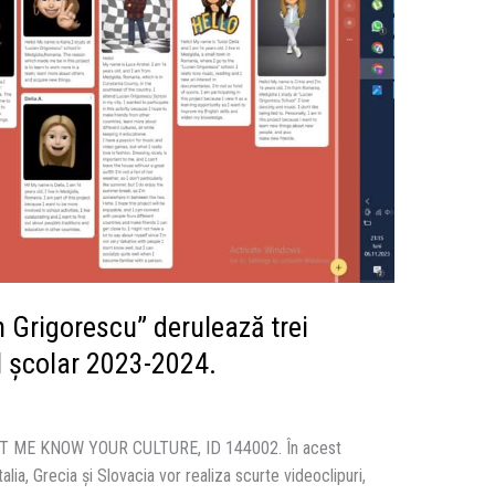
 Grigorescu” derulează trei
l şcolar 2023-2024.
LET ME KNOW YOUR CULTURE, ID 144002. În acest
talia, Grecia și Slovacia vor realiza scurte videoclipuri,