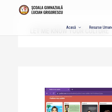
Skip
to
content
Acasă
Resurse Uman
LET ME KNOW YOUR CULTURE
Şcoala
Gimnazială
“Lucian
Grigorescu”