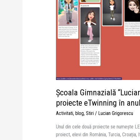
derulează
trei
proiecte
eTwinning
în
anul
şcolar
2023-
2024.
Şcoala Gimnazială “Lucian
proiecte eTwinning în anu
Activitati
,
blog
,
Stiri
/
Lucian Grigorescu
Unul din cele două proiecte se numește 
proiect, elevi din România, Turcia, Croația, I