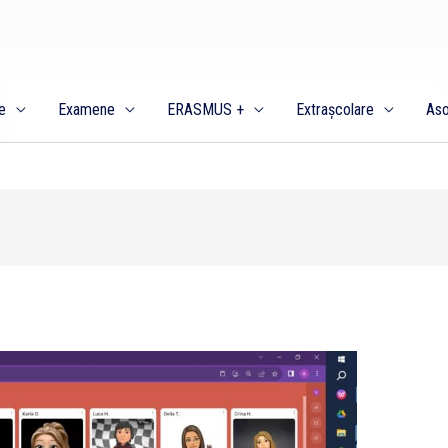
e
Examene
ERASMUS +
Extrașcolare
Aso