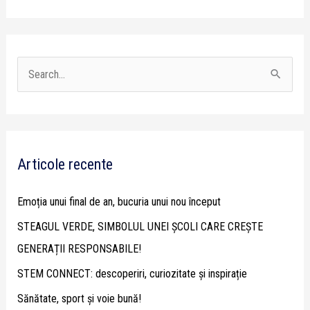
S
e
a
r
Articole recente
c
h
Emoția unui final de an, bucuria unui nou început
f
STEAGUL VERDE, SIMBOLUL UNEI ȘCOLI CARE CREȘTE
o
GENERAȚII RESPONSABILE!
r
STEM CONNECT: descoperiri, curiozitate și inspirație
:
Sănătate, sport și voie bună!