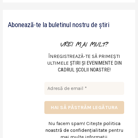
d
e
Abonează-te la buletinul nostru de știri
o
VREI MAI MULT?
ÎNREGISTREAZĂ-TE SĂ PRIMEȘTI
ULTIMELE
ŞTIRI ŞI EVENIMENTE DIN
CADRUL ŞCOLII NOASTRE!
Nu facem spam! Citește
politica
noastră de confidențialitate
pentru
mai multe informații.