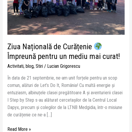
un
mediu
mai
curat!
Ziua Națională de Curățenie
Împreună pentru un mediu mai curat!
Activitati
,
blog
,
Stiri
/
Lucian Grigorescu
În data de 21 septembrie, ne-am unit forțele pentru un scop
comun, alături de Let’s Do It, România! Cu multă energie și
entuziasm, albinuțele clasei pregătitoare A și aventurierii clasei
I Step by Step s-au alăturat cercetașilor de la Centrul Local
Dapyx, precum și colegilor de la LTNB Medgidia, într-o misiune
de curățenie ce ne-a […]
Read More »