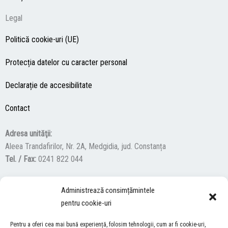
Legal
Politică cookie-uri (UE)
Protecția datelor cu caracter personal
Declarație de accesibilitate
Contact
Adresa unităţii:
Aleea Trandafirilor, Nr. 2A, Medgidia, jud. Constanța
Tel. / Fax:
0241 822 044
Administrează consimțămintele
F
Y
I
pentru cookie-uri
a
o
n
c
u
s
Pentru a oferi cea mai bună experiență, folosim tehnologii, cum ar fi cookie-uri,