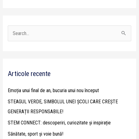
S
e
a
r
Articole recente
c
h
Emoția unui final de an, bucuria unui nou început
f
STEAGUL VERDE, SIMBOLUL UNEI ȘCOLI CARE CREȘTE
o
GENERAȚII RESPONSABILE!
r
STEM CONNECT: descoperiri, curiozitate și inspirație
:
Sănătate, sport și voie bună!