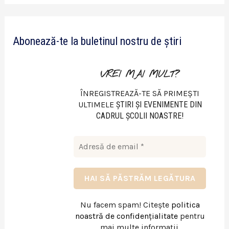
d
e
Abonează-te la buletinul nostru de știri
o
VREI MAI MULT?
ÎNREGISTREAZĂ-TE SĂ PRIMEȘTI
ULTIMELE
ŞTIRI ŞI EVENIMENTE DIN
CADRUL ŞCOLII NOASTRE!
Nu facem spam! Citește
politica
noastră de confidențialitate
pentru
mai multe informații.