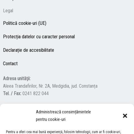
Legal
Politică cookie-uri (UE)
Protecția datelor cu caracter personal
Declarație de accesibilitate
Contact
Adresa unităţii:
Aleea Trandafirilor, Nr. 2A, Medgidia, jud. Constanța
Tel. / Fax:
0241 822 044
Administrează consimțămintele
F
Y
I
pentru cookie-uri
a
o
n
c
u
s
Pentru a oferi cea mai bună experiență, folosim tehnologii, cum ar fi cookie-uri,