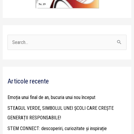
S
e
a
r
Articole recente
c
h
Emoția unui final de an, bucuria unui nou început
f
STEAGUL VERDE, SIMBOLUL UNEI ȘCOLI CARE CREȘTE
o
GENERAȚII RESPONSABILE!
r
STEM CONNECT: descoperiri, curiozitate și inspirație
: