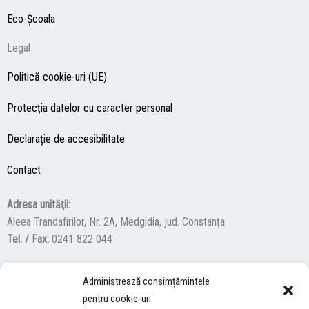
Eco-Şcoala
Legal
Politică cookie-uri (UE)
Protecția datelor cu caracter personal
Declarație de accesibilitate
Contact
Adresa unităţii:
Aleea Trandafirilor, Nr. 2A, Medgidia, jud. Constanța
Tel. / Fax:
0241 822 044
Administrează consimțămintele
F
Y
I
pentru cookie-uri
a
o
n