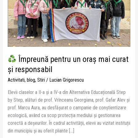
și
responsabil
Împreună pentru un oraș mai curat
și responsabil
Activitati
,
blog
,
Stiri
/
Lucian Grigorescu
Elevii claselor a II-a și a IV-a din Alternativa Educațională Step
by Step, alături de prof. Vrînceanu Georgiana, prof. Gafar Alev și
prof. Marcu Aura, au desfășurat o campanie de conștientizare
ecologică, având ca scop protecția mediului și gestionarea
corectă a deșeurilor. În cadrul activității, elevii au vizitat instituții
din municipiu și au oferit pliante […]