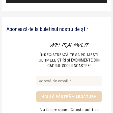
i
d
e
Abonează-te la buletinul nostru de știri
o
VREI MAI MULT?
ÎNREGISTREAZĂ-TE SĂ PRIMEȘTI
ULTIMELE
ŞTIRI ŞI EVENIMENTE DIN
CADRUL ŞCOLII NOASTRE!
Nu facem spam! Citește
politica