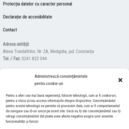
Protecția datelor cu caracter personal
Declarație de accesibilitate
Contact
Adresa unităţii:
Aleea Trandafirilor, Nr. 2A, Medgidia, jud. Constanța
Tel. / Fax:
0241 822 044
Administrează consimțămintele
F
Y
I
pentru cookie-uri
a
o
n
c
u
s
Pentru a oferi cea mai bună experiență, folosim tehnologii, cum ar fi cookie-uri,
ACCES NEVĂZĂTORI
e
t
t
pentru a stoca și/sau accesa informațiile despre dispozitive. Consimțământul
b
u
a
pentru aceste tehnologii ne permite să procesăm date, cum ar fi comportamentul
Descărcați programul NonVisual Desktop Acces, care oferă
de navigare sau ID-uri unice pe acest site. Dacă nu îți dai consimțământul sau îți
o
b
g
retragi consimțământul dat poate avea afecte negative asupra unor anumite
persoanelor cu dizabilități vizuale posibilitatea de a consulta site-ul
o
e
r
funcționalități și funcții.
nostru.
DESCARCĂ AICI