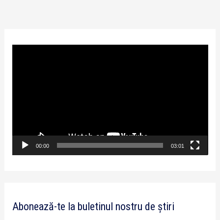
P
l
a
y
e
r
v
00:00
03:01
i
d
e
Abonează-te la buletinul nostru de știri
o