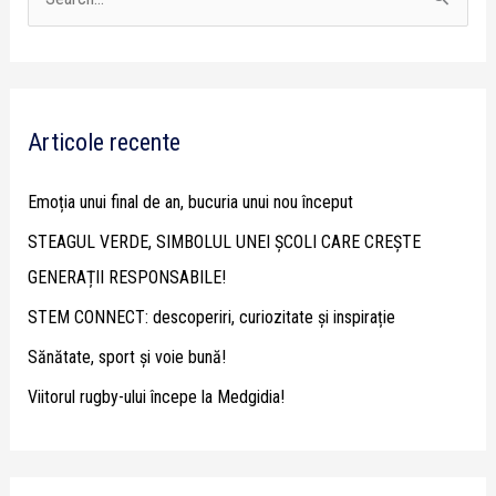
S
e
a
r
Articole recente
c
h
Emoția unui final de an, bucuria unui nou început
f
STEAGUL VERDE, SIMBOLUL UNEI ȘCOLI CARE CREȘTE
o
GENERAȚII RESPONSABILE!
r
STEM CONNECT: descoperiri, curiozitate și inspirație
:
Sănătate, sport și voie bună!
Viitorul rugby-ului începe la Medgidia!