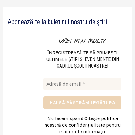
d
e
Abonează-te la buletinul nostru de știri
o
VREI MAI MULT?
ÎNREGISTREAZĂ-TE SĂ PRIMEȘTI
ULTIMELE
ŞTIRI ŞI EVENIMENTE DIN
CADRUL ŞCOLII NOASTRE!
Nu facem spam! Citește
politica
noastră de confidențialitate
pentru
mai multe informații.