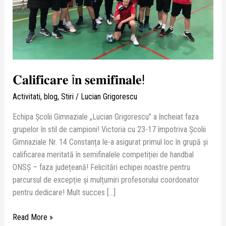
𝐂𝐚𝐥𝐢𝐟𝐢𝐜𝐚𝐫𝐞 î𝐧 𝐬𝐞𝐦𝐢𝐟𝐢𝐧𝐚𝐥𝐞!
Activitati
,
blog
,
Stiri
/
Lucian Grigorescu
Echipa Școlii Gimnaziale „Lucian Grigorescu” a încheiat faza
grupelor în stil de campioni! Victoria cu 23-17 împotriva Școlii
Gimnaziale Nr. 14 Constanța le-a asigurat primul loc în grupă și
calificarea meritată în semifinalele competiției de handbal
ONSŞ – faza județeană! Felicitări echipei noastre pentru
parcursul de excepție și mulțumiri profesorului coordonator
pentru dedicare! Mult succes […]
Read More »