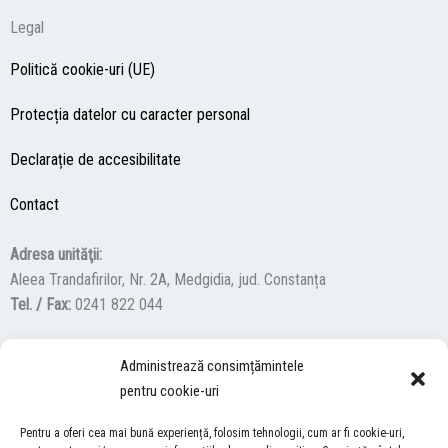
Legal
Politică cookie-uri (UE)
Protecția datelor cu caracter personal
Declarație de accesibilitate
Contact
Adresa unităţii:
Aleea Trandafirilor, Nr. 2A, Medgidia, jud. Constanța
Tel. / Fax:
0241 822 044
Administrează consimțămintele
F
Y
I
pentru cookie-uri
a
o
n
c
u
s
Pentru a oferi cea mai bună experiență, folosim tehnologii, cum ar fi cookie-uri,
ACCES NEVĂZĂTORI