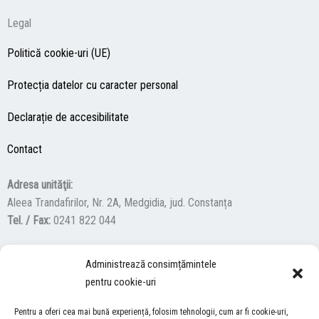
Legal
Politică cookie-uri (UE)
Protecția datelor cu caracter personal
Declarație de accesibilitate
Contact
Adresa unităţii:
Aleea Trandafirilor, Nr. 2A, Medgidia, jud. Constanța
Tel. / Fax:
0241 822 044
Administrează consimțămintele
F
Y
I
pentru cookie-uri
a
o
n
c
u
s
Pentru a oferi cea mai bună experiență, folosim tehnologii, cum ar fi cookie-uri,