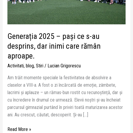
desprins,
dar
inimi
care
rămân
Generația 2025 – pași ce s-au
aproape.
desprins, dar inimi care rămân
aproape.
Activitati
,
blog
,
Stiri
/
Lucian Grigorescu
Am trăit momente speciale la festivitatea de absolvire a
claselor a VIII-a. A fost o zi încărcată de emoție, zâmbete,
lacrimi și aplauze – un rămas-bun rostit cu recunoștință, dar și
cu încredere în drumul ce urmează. Elevii noștri și-au încheiat
parcursul gimnazial purtând în priviri toată maturizarea acestor
ani. Au crescut, căutat, descoperit. Și-au […]
Read More »