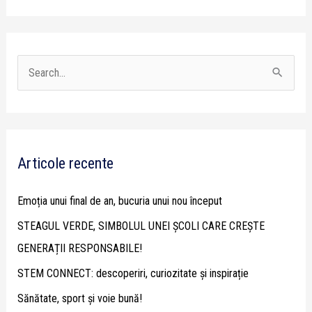
S
e
a
r
Articole recente
c
h
Emoția unui final de an, bucuria unui nou început
f
STEAGUL VERDE, SIMBOLUL UNEI ȘCOLI CARE CREȘTE
o
GENERAȚII RESPONSABILE!
r
STEM CONNECT: descoperiri, curiozitate și inspirație
:
Sănătate, sport și voie bună!