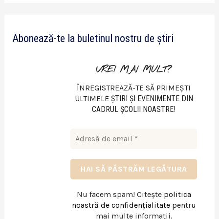
d
e
Abonează-te la buletinul nostru de știri
o
VREI MAI MULT?
ÎNREGISTREAZĂ-TE SĂ PRIMEȘTI
ULTIMELE
ŞTIRI ŞI EVENIMENTE DIN
CADRUL ŞCOLII NOASTRE!
Nu facem spam! Citește
politica
noastră de confidențialitate
pentru
mai multe informații.