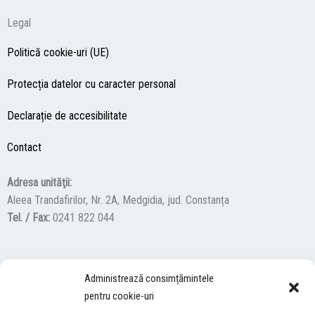
Legal
Politică cookie-uri (UE)
Protecția datelor cu caracter personal
Declarație de accesibilitate
Contact
Adresa unităţii:
Aleea Trandafirilor, Nr. 2A, Medgidia, jud. Constanța
Tel. / Fax:
0241 822 044
F
Y
I
Administrează consimțămintele
a
o
n
pentru cookie-uri
c
u
s