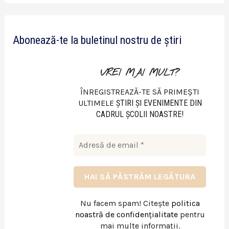
d
e
Abonează-te la buletinul nostru de știri
o
VREI MAI MULT?
ÎNREGISTREAZĂ-TE SĂ PRIMEȘTI
ULTIMELE
ŞTIRI ŞI EVENIMENTE DIN
CADRUL ŞCOLII NOASTRE!
Nu facem spam! Citește
politica
noastră de confidențialitate
pentru
mai multe informații.