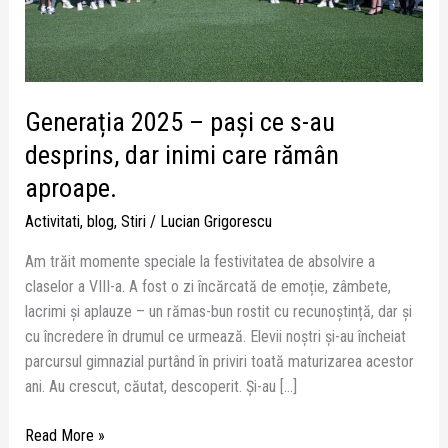
desprins,
dar
inimi
care
rămân
Generația 2025 – pași ce s-au
aproape.
desprins, dar inimi care rămân
aproape.
Activitati
,
blog
,
Stiri
/
Lucian Grigorescu
Am trăit momente speciale la festivitatea de absolvire a
claselor a VIII-a. A fost o zi încărcată de emoție, zâmbete,
lacrimi și aplauze – un rămas-bun rostit cu recunoștință, dar și
cu încredere în drumul ce urmează. Elevii noștri și-au încheiat
parcursul gimnazial purtând în priviri toată maturizarea acestor
ani. Au crescut, căutat, descoperit. Și-au […]
Read More »