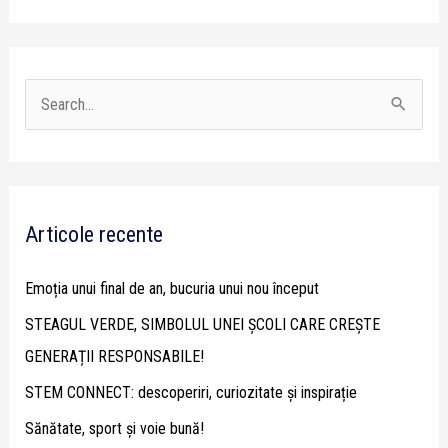
S
e
a
r
Articole recente
c
h
Emoția unui final de an, bucuria unui nou început
f
STEAGUL VERDE, SIMBOLUL UNEI ȘCOLI CARE CREȘTE
o
GENERAȚII RESPONSABILE!
r
STEM CONNECT: descoperiri, curiozitate și inspirație
:
Sănătate, sport și voie bună!