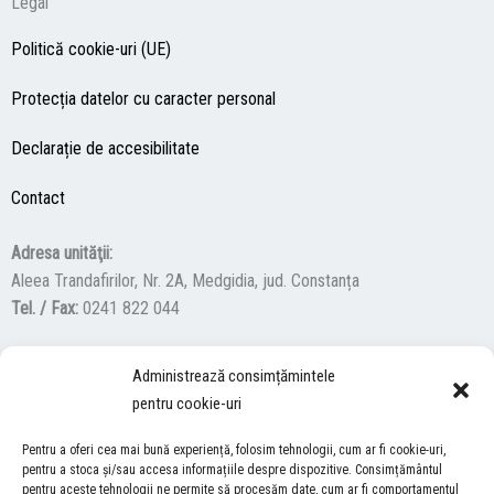
Legal
Politică cookie-uri (UE)
Protecția datelor cu caracter personal
Declarație de accesibilitate
Contact
Adresa unităţii:
Aleea Trandafirilor, Nr. 2A, Medgidia, jud. Constanța
Tel. / Fax:
0241 822 044
Administrează consimțămintele
F
Y
I
pentru cookie-uri
a
o
n
c
u
s
Pentru a oferi cea mai bună experiență, folosim tehnologii, cum ar fi cookie-uri,
ACCES NEVĂZĂTORI
e
t
t
pentru a stoca și/sau accesa informațiile despre dispozitive. Consimțământul
pentru aceste tehnologii ne permite să procesăm date, cum ar fi comportamentul