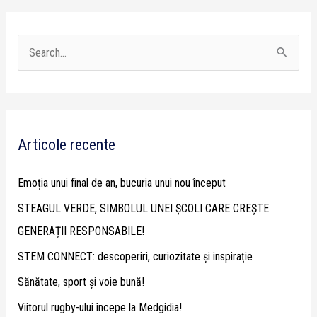
S
e
a
r
Articole recente
c
h
Emoția unui final de an, bucuria unui nou început
f
STEAGUL VERDE, SIMBOLUL UNEI ȘCOLI CARE CREȘTE
o
GENERAȚII RESPONSABILE!
r
STEM CONNECT: descoperiri, curiozitate și inspirație
:
Sănătate, sport și voie bună!
Viitorul rugby-ului începe la Medgidia!