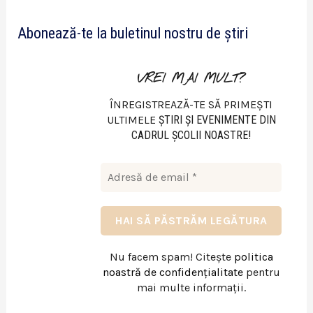
e
Abonează-te la buletinul nostru de știri
o
VREI MAI MULT?
ÎNREGISTREAZĂ-TE SĂ PRIMEȘTI
ULTIMELE
ŞTIRI ŞI EVENIMENTE DIN
CADRUL ŞCOLII NOASTRE!
Nu facem spam! Citește
politica
noastră de confidențialitate
pentru
mai multe informații.