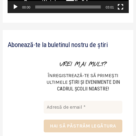
v
00:00
03:01
i
d
e
Abonează-te la buletinul nostru de știri
o
VREI MAI MULT?
ÎNREGISTREAZĂ-TE SĂ PRIMEȘTI
ULTIMELE
ŞTIRI ŞI EVENIMENTE DIN
CADRUL ŞCOLII NOASTRE!