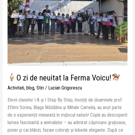
Voicu!
O zi de neuitat la Ferma Voicu!
Activitati
,
blog
,
Stiri
/
Lucian Grigorescu
Elevii claselor I A și I Step By Step, însoțiți de doamnele prof.
Eftimi Sorina, Blaga Mădălina și Mihale Camelia, au avut parte
de o experiență minunată în mijlocul naturii! Copiii au descoperit
lumea fascinantă a animalelor – au admirat căprioare grațioase,
ponei și cai blânzi, fazani colorați și lebede elegante. După ce