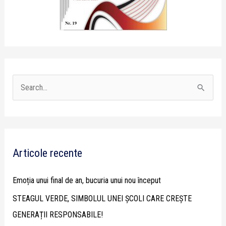
S
e
a
r
Articole recente
c
h
Emoția unui final de an, bucuria unui nou început
f
STEAGUL VERDE, SIMBOLUL UNEI ȘCOLI CARE CREȘTE
o
GENERAȚII RESPONSABILE!
r