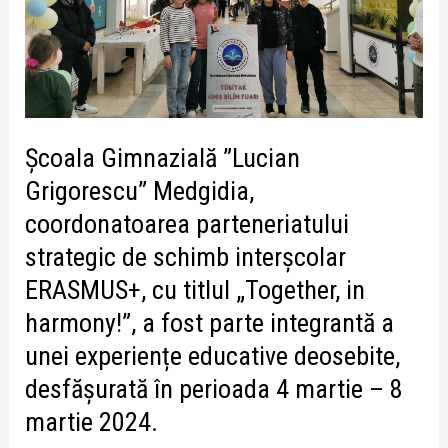
strategic
de
schimb
interşcolar
ERASMUS+,
cu
Școala Gimnazială ”Lucian
titlul
„Together,
Grigorescu” Medgidia,
in
coordonatoarea parteneriatului
harmony!”,
strategic de schimb interşcolar
a
fost
ERASMUS+, cu titlul „Together, in
parte
harmony!”, a fost parte integrantă a
integrantă
unei experiențe educative deosebite,
a
unei
desfășurată în perioada 4 martie – 8
experiențe
martie 2024.
educative