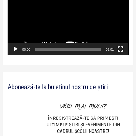
l
a
y
e
r
v
00:00
03:01
i
d
e
Abonează-te la buletinul nostru de știri
o
VREI MAI MULT?
ÎNREGISTREAZĂ-TE SĂ PRIMEȘTI
ULTIMELE
ŞTIRI ŞI EVENIMENTE DIN
CADRUL ŞCOLII NOASTRE!