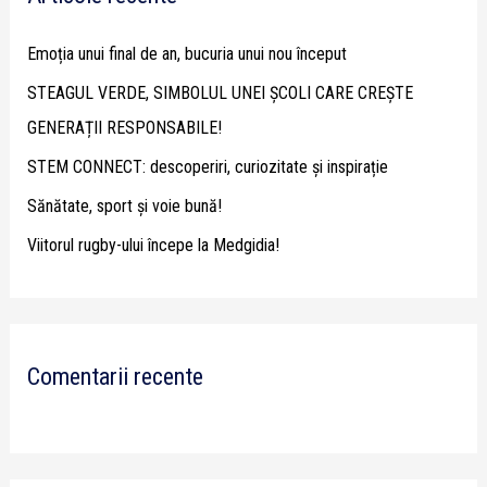
h
Emoția unui final de an, bucuria unui nou început
f
STEAGUL VERDE, SIMBOLUL UNEI ȘCOLI CARE CREȘTE
o
GENERAȚII RESPONSABILE!
r
STEM CONNECT: descoperiri, curiozitate și inspirație
:
Sănătate, sport și voie bună!
Viitorul rugby-ului începe la Medgidia!
Comentarii recente