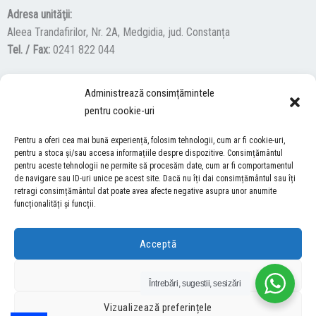
Adresa unităţii:
Aleea Trandafirilor, Nr. 2A, Medgidia, jud. Constanța
Tel. / Fax:
0241 822 044
Administrează consimțămintele
F
Y
I
pentru cookie-uri
a
o
n
c
u
s
Pentru a oferi cea mai bună experiență, folosim tehnologii, cum ar fi cookie-uri,
ACCES NEVĂZĂTORI
e
t
t
pentru a stoca și/sau accesa informațiile despre dispozitive. Consimțământul
b
u
a
pentru aceste tehnologii ne permite să procesăm date, cum ar fi comportamentul
Descărcați programul NonVisual Desktop Acces, care oferă
de navigare sau ID-uri unice pe acest site. Dacă nu îți dai consimțământul sau îți
o
b
g
retragi consimțământul dat poate avea afecte negative asupra unor anumite
persoanelor cu dizabilități vizuale posibilitatea de a consulta site-ul
o
e
r
funcționalități și funcții.
nostru.
DESCARCĂ AICI
k
a
m
Acceptă
COPYRIGHT © 2026 ŞCOALA GIMNAZIALĂ “LUCIAN GRIGORESCU” MEDGIDIA
Refuză
Întrebări, sugestii, sesizări
DEZVOLTAT DE SURFVERSE
Vizualizează preferințele