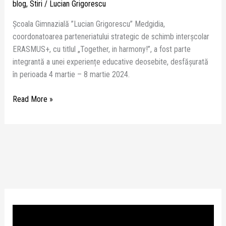
deosebite,
blog
,
Stiri
/
Lucian Grigorescu
desfășurată
Școala Gimnazială ”Lucian Grigorescu” Medgidia,
în
coordonatoarea parteneriatului strategic de schimb interşcolar
perioada
ERASMUS+, cu titlul „Together, in harmony!”, a fost parte
4
integrantă a unei experiențe educative deosebite, desfășurată
martie
în perioada 4 martie – 8 martie 2024.
–
8
Read More »
martie
2024.
P