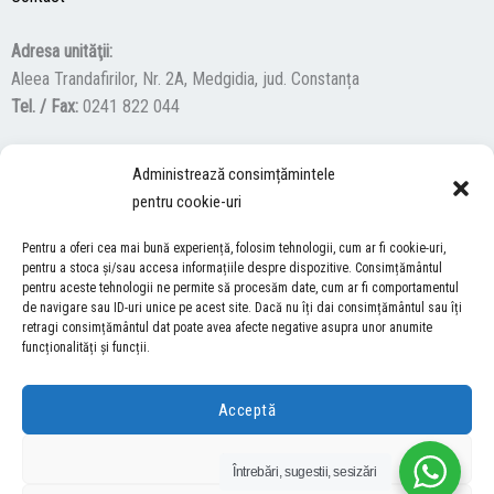
Adresa unităţii:
Aleea Trandafirilor, Nr. 2A, Medgidia, jud. Constanța
Tel. / Fax:
0241 822 044
Administrează consimțămintele
F
Y
I
pentru cookie-uri
a
o
n
c
u
s
Pentru a oferi cea mai bună experiență, folosim tehnologii, cum ar fi cookie-uri,
ACCES NEVĂZĂTORI
e
t
t
pentru a stoca și/sau accesa informațiile despre dispozitive. Consimțământul
b
u
a
pentru aceste tehnologii ne permite să procesăm date, cum ar fi comportamentul
Descărcați programul NonVisual Desktop Acces, care oferă
de navigare sau ID-uri unice pe acest site. Dacă nu îți dai consimțământul sau îți
o
b
g
retragi consimțământul dat poate avea afecte negative asupra unor anumite
persoanelor cu dizabilități vizuale posibilitatea de a consulta site-ul
o
e
r
funcționalități și funcții.
nostru.
DESCARCĂ AICI
k
a
m
Acceptă
COPYRIGHT © 2026 ŞCOALA GIMNAZIALĂ “LUCIAN GRIGORESCU” MEDGIDIA
Refuză
Întrebări, sugestii, sesizări