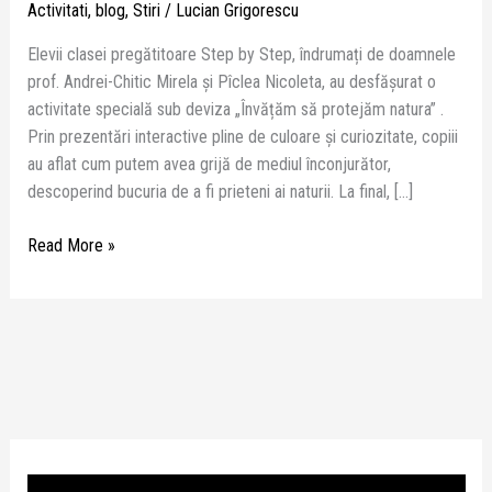
Activitati
,
blog
,
Stiri
/
Lucian Grigorescu
Elevii clasei pregătitoare Step by Step, îndrumați de doamnele
prof. Andrei-Chitic Mirela și Pîclea Nicoleta, au desfășurat o
activitate specială sub deviza „Învățăm să protejăm natura” .
Prin prezentări interactive pline de culoare și curiozitate, copiii
au aflat cum putem avea grijă de mediul înconjurător,
descoperind bucuria de a fi prieteni ai naturii. La final, […]
Read More »
P