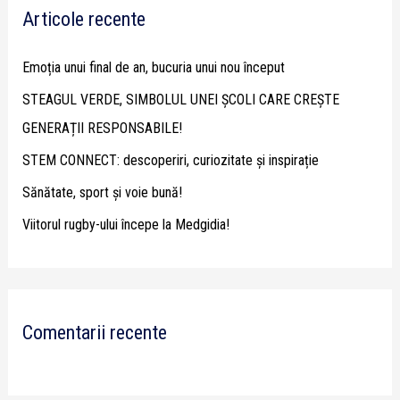
Articole recente
c
h
Emoția unui final de an, bucuria unui nou început
f
STEAGUL VERDE, SIMBOLUL UNEI ȘCOLI CARE CREȘTE
o
GENERAȚII RESPONSABILE!
r
STEM CONNECT: descoperiri, curiozitate și inspirație
:
Sănătate, sport și voie bună!
Viitorul rugby-ului începe la Medgidia!
Comentarii recente