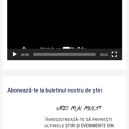
l
a
y
e
r
v
00:00
03:01
i
d
e
Abonează-te la buletinul nostru de știri
o
VREI MAI MULT?
ÎNREGISTREAZĂ-TE SĂ PRIMEȘTI
ULTIMELE
ŞTIRI ŞI EVENIMENTE DIN