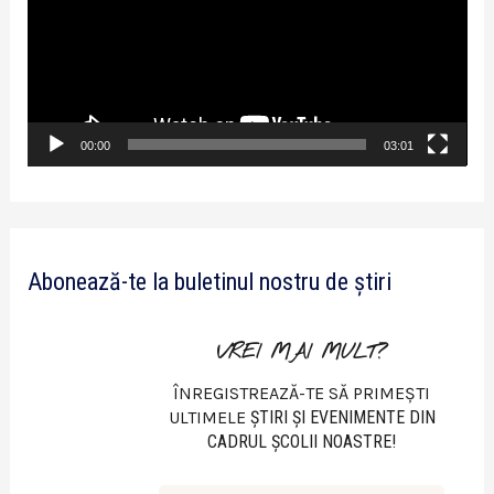
a
y
e
r
v
00:00
03:01
i
d
e
Abonează-te la buletinul nostru de știri
o
VREI MAI MULT?
ÎNREGISTREAZĂ-TE SĂ PRIMEȘTI
ULTIMELE
ŞTIRI ŞI EVENIMENTE DIN
CADRUL ŞCOLII NOASTRE!