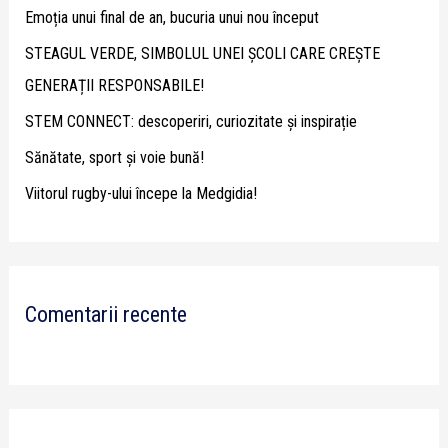
Emoția unui final de an, bucuria unui nou început
f
STEAGUL VERDE, SIMBOLUL UNEI ȘCOLI CARE CREȘTE
o
GENERAȚII RESPONSABILE!
r
STEM CONNECT: descoperiri, curiozitate și inspirație
:
Sănătate, sport și voie bună!
Viitorul rugby-ului începe la Medgidia!
Comentarii recente