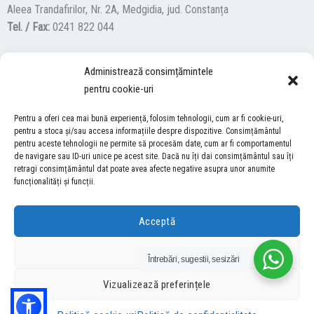
Aleea Trandafirilor, Nr. 2A, Medgidia, jud. Constanța
Tel. / Fax:
0241 822 044
Administrează consimțămintele
F
Y
I
pentru cookie-uri
a
o
n
c
u
s
Pentru a oferi cea mai bună experiență, folosim tehnologii, cum ar fi cookie-uri,
ACCES NEVĂZĂTORI
e
t
t
pentru a stoca și/sau accesa informațiile despre dispozitive. Consimțământul
b
u
a
pentru aceste tehnologii ne permite să procesăm date, cum ar fi comportamentul
Descărcați programul NonVisual Desktop Acces, care oferă
de navigare sau ID-uri unice pe acest site. Dacă nu îți dai consimțământul sau îți
o
b
g
retragi consimțământul dat poate avea afecte negative asupra unor anumite
persoanelor cu dizabilități vizuale posibilitatea de a consulta site-ul
o
e
r
funcționalități și funcții.
nostru.
DESCARCĂ AICI
k
a
m
Acceptă
COPYRIGHT © 2026 ŞCOALA GIMNAZIALĂ “LUCIAN GRIGORESCU” MEDGIDIA
Refuză
Întrebări, sugestii, sesizări
DEZVOLTAT DE SURFVERSE
Vizualizează preferințele