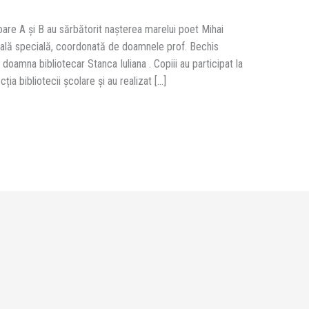
toare A și B au sărbătorit nașterea marelui poet Mihai
urală specială, coordonată de doamnele prof. Bechis
u doamna bibliotecar Stanca Iuliana . Copiii au participat la
cția bibliotecii școlare și au realizat […]