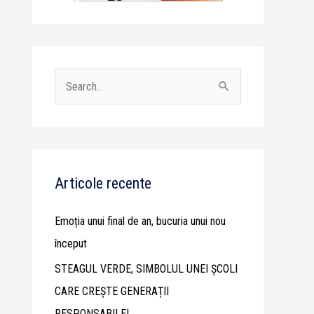
S
e
a
r
c
Articole recente
h
Emoția unui final de an, bucuria unui nou
f
început
o
STEAGUL VERDE, SIMBOLUL UNEI ȘCOLI
r
CARE CREȘTE GENERAȚII
:
RESPONSABILE!