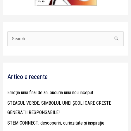
S
e
a
r
Articole recente
c
h
Emoția unui final de an, bucuria unui nou început
f
STEAGUL VERDE, SIMBOLUL UNEI ȘCOLI CARE CREȘTE
o
GENERAȚII RESPONSABILE!
r
STEM CONNECT: descoperiri, curiozitate și inspirație
: