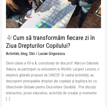
Ziua
Drepturilor
Copilului?
Cum să transformăm fiecare zi în
Ziua Drepturilor Copilului?
Activitati
,
blog
,
Stiri
/
Lucian Grigorescu
Elevii clasei a VII-a A, coordonați de dna prof. Marcov Gabriela
Raluca, au participat cu entuziasm la World’s Largest Lesson, o
inițiativă globală propusă de UNICEF. În cadrul activității, au
descoperit principalele drepturi ale copilului și legătura lor cu
Obiectivele Globale pentru Dezvoltare Durabilă . Prin discuții
interactive, jocuri educative, activități de creație și momente
[…]