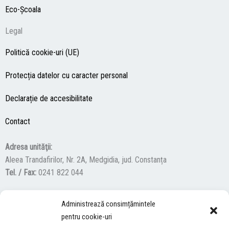
Eco-Şcoala
Legal
Politică cookie-uri (UE)
Protecția datelor cu caracter personal
Declarație de accesibilitate
Contact
Adresa unităţii:
Aleea Trandafirilor, Nr. 2A, Medgidia, jud. Constanța
Tel. / Fax:
0241 822 044
Administrează consimțămintele
F
Y
I
pentru cookie-uri
a
o
n