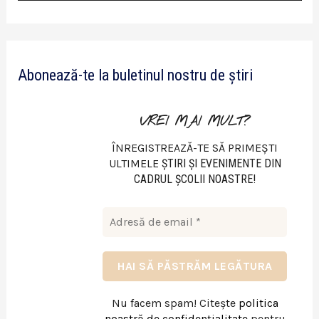
i
d
e
Abonează-te la buletinul nostru de știri
o
VREI MAI MULT?
ÎNREGISTREAZĂ-TE SĂ PRIMEȘTI
ULTIMELE
ŞTIRI ŞI EVENIMENTE DIN
CADRUL ŞCOLII NOASTRE!
Nu facem spam! Citește
politica
noastră de confidențialitate
pentru